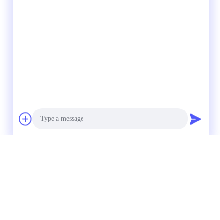
Photo
Video Call
Audio Call