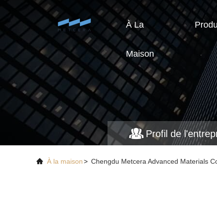
À La
Produ
Maison
Profil de l'entrep
À la maison
>
Chengdu Metcera Advanced Materials Co.,