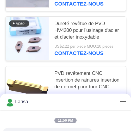
de catégorie d'OIN de
CONTACTEZ-NOUS
l'insertion P10 P20
Dureté revêtue de PVD
HV4200 pour l'usinage d'acier
et d'acier inoxydable
US$2.22 per piece MOQ:10 pièces
CONTACTEZ-NOUS
PVD revêtement CNC
insertion de rainures insertion
de cermet pour tour CNC
Longue durée de vie MGGN
US$1.50 per piece MOQ:10 pcs
300
Larisa
CONTACTEZ-NOUS
11:56 PM
Catégories populaires
Tous