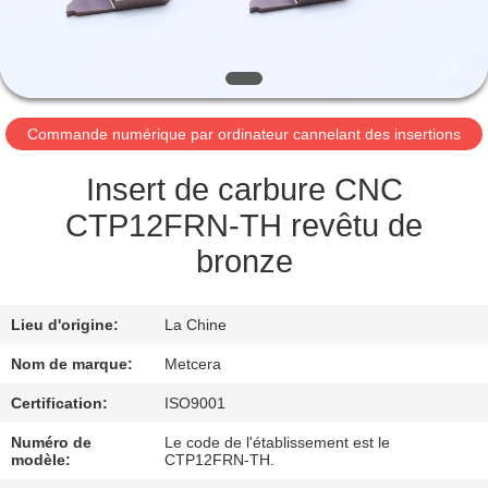
NOUS
VISITE
DE
Commande numérique par ordinateur cannelant des insertions
L'USINE
Insert de carbure CNC
CATALOGUE
CTP12FRN-TH revêtu de
bronze
NOUS
CONTACTER
Lieu d'origine:
La Chine
Nom de marque:
Metcera
NOUVELLES
Certification:
ISO9001
Numéro de
Le code de l'établissement est le
DEMANDEZ
modèle:
CTP12FRN-TH.