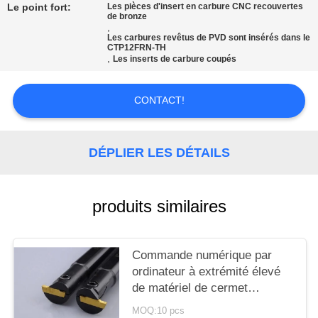
UN DEVIS
Le point fort:
Les pièces d'insert en carbure CNC recouvertes
de bronze
,
Les carbures revêtus de PVD sont insérés dans le
PLAN
CTP12FRN-TH
,
Les inserts de carbure coupés
DU
SITE
CONTACT!
POLITIQUE
DÉPLIER LES DÉTAILS
DE
CONFIDENTIALITÉ
produits similaires
Commande numérique par
ordinateur à extrémité élevé
de matériel de cermet
cannelant le service d'ODM
MOQ:10 pcs