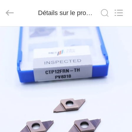
2026
Chengdu
Metcera
Détails sur le produit
Advanced
Materials
Co.,ltd.
All
Rights
À
Reserved.
LA
MAISON
PRODUITS
VIDÉO
À
PROPOS
DE