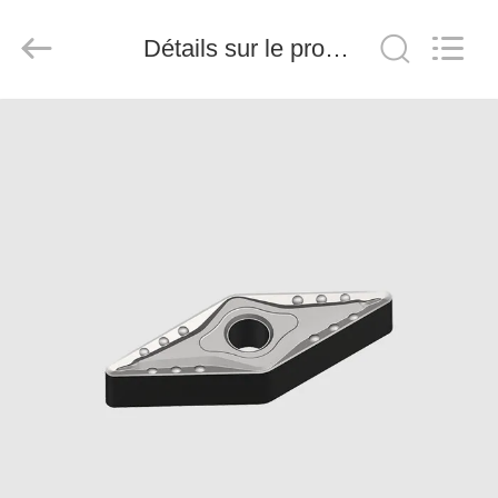
2026
Chengdu
Metcera
Détails sur le produit
Advanced
Materials
Co.,ltd.
All
Rights
À
Reserved.
LA
MAISON
PRODUITS
VIDÉO
À
PROPOS
DE