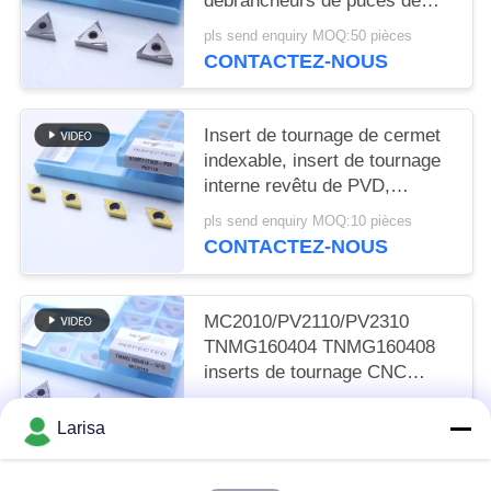
débrancheurs de puces de
finition de 2 W et de qualité
pls send enquiry MOQ:50 pièces
MC1020/PV1120
CONTACTEZ-NOUS
Insert de tournage de cermet
indexable, insert de tournage
interne revêtu de PVD,
déchiffreur de finition
pls send enquiry MOQ:10 pièces
DCMT11T302, couleur dorée
CONTACTEZ-NOUS
MC2010/PV2110/PV2310
TNMG160404 TNMG160408
inserts de tournage CNC
inserts de tournage Cermet
pls send enquiry MOQ:50 pièces
pour une machine CNC dans
Larisa
CONTACTEZ-NOUS
un disjoncteur 5FG