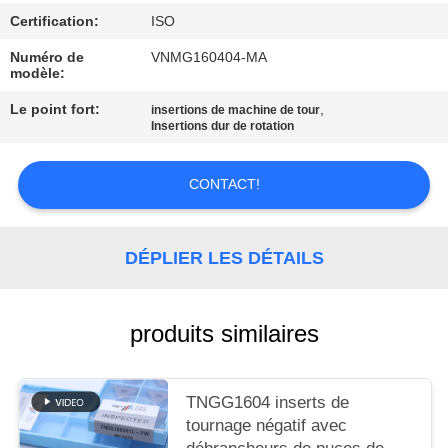
UN DEVIS
Certification:
ISO
Numéro de
VNMG160404-MA
PLAN
modèle:
DU
Le point fort:
,
insertions de machine de tour
Insertions dur de rotation
SITE
CONTACT!
POLITIQUE
DE
DÉPLIER LES DÉTAILS
CONFIDENTIALITÉ
produits similaires
TNGG1604 inserts de
tournage négatif avec