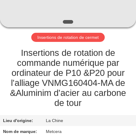
NOUS
VISITE
DE
Insertions de rotation de cermet
L'USINE
Insertions de rotation de
CATALOGUE
commande numérique par
ordinateur de P10 &P20 pour
NOUS
l'alliage VNMG160404-MA de
CONTACTER
&Aluminim d'acier au carbone
de tour
NOUVELLES
Lieu d'origine:
La Chine
DEMANDEZ
Nom de marque:
Metcera