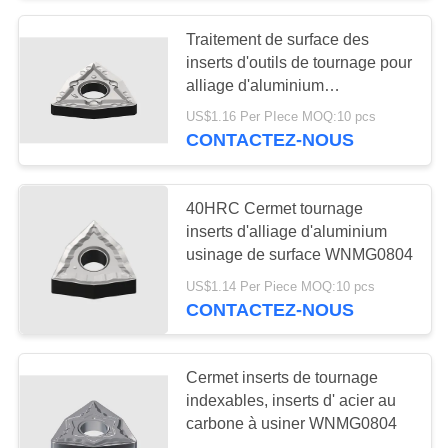
Traitement de surface des
55
inserts d'outils de tournage pour
Outils de coupe
alliage d'aluminium
WNMG0804
US$1.16 Per PIece MOQ:10 pcs
solides
CONTACTEZ-NOUS
40HRC Cermet tournage
inserts d'alliage d'aluminium
usinage de surface WNMG0804
5
US$1.14 Per Piece MOQ:10 pcs
CONTACTEZ-NOUS
Meules de diamant
Cermet inserts de tournage
indexables, inserts d' acier au
carbone à usiner WNMG0804