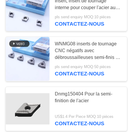
UN DEVIS
Insert, insert de tournage
des insertions
interne pour couper l'acier au
carbone, l'acier à faible alliage,
pls send enquiry MOQ:10 pièces
PLAN
17
l'alimentation faible, insert
CONTACTEZ-NOUS
positif, CCGT09T304R-1U
DU
Insertions
SITE
d'incidence de
WNMG08 inserts de tournage
CNC négatifs avec
cermet
POLITIQUE
débroussailleuses semi-finis de
5 MT, inserts de tournage
DE
pls send enquiry MOQ:50 pièces
Cermet
CONTACTEZ-NOUS
CONFIDENTIALITÉ
9
Insertions de
Dnmg150404 Pour la semi-
finition de l'acier
perceuse d'U
US$1.4 Per Piece MOQ:10 pièces
CONTACTEZ-NOUS