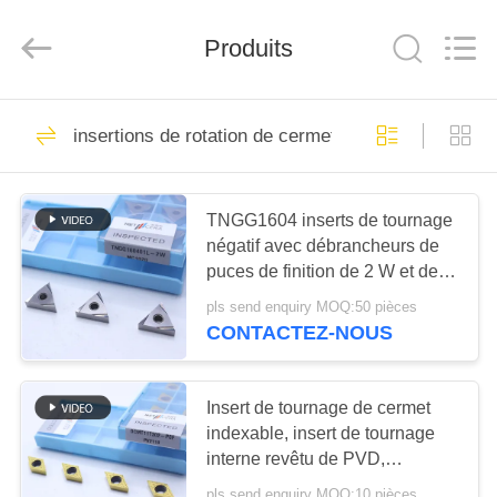
2026
Chengdu
Metcera
Produits
Advanced
Materials
Co.,ltd.
All
Rights
À
272
Reserved.
insertions de rotation de cermet
LA
insertions de
MAISON
rotation de cermet
TNGG1604 inserts de tournage
négatif avec débrancheurs de
PRODUITS
puces de finition de 2 W et de
qualité MC1020/PV1120
pls send enquiry MOQ:50 pièces
VIDÉO
CONTACTEZ-NOUS
166
Insertions de
À
Insert de tournage de cermet
PROPOS
indexable, insert de tournage
rotation de carbure
interne revêtu de PVD,
DE
déchiffreur de finition
pls send enquiry MOQ:10 pièces