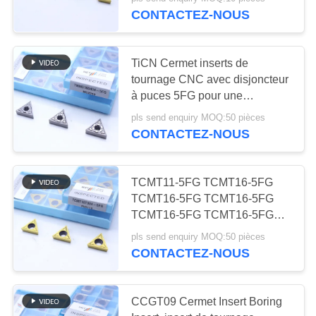
NOUS
DCMT11T302, couleur dorée
CONTACTEZ-NOUS
VISITE
30
TiCN Cermet inserts de
DE
tournage CNC avec disjoncteur
Insertions de
L'USINE
à puces 5FG pour une
résistance à l'usure dans
fraisage de
pls send enquiry MOQ:50 pièces
l'usinage
CONTACTEZ-NOUS
CATALOGUE
commande
numérique par
NOUS
TCMT11-5FG TCMT16-5FG
TCMT16-5FG TCMT16-5FG
ordinateur
CONTACTER
30
TCMT16-5FG TCMT16-5FG
TCMT16-5FG TCMT16-5FG
Commande
pls send enquiry MOQ:50 pièces
TCMT16-5FG TCMT16-5FG
NOUVELLES
CONTACTEZ-NOUS
numérique par
ordinateur cannelant
DEMANDEZ
CCGT09 Cermet Insert Boring