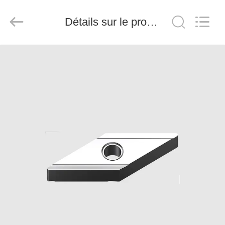
2026
Chengdu
Metcera
Détails sur le produit
Advanced
Materials
Co.,ltd.
All
Rights
À
Reserved.
LA
MAISON
PRODUITS
VIDÉO
À
PROPOS
DE