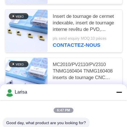
Insert de tournage de cermet
indexable, insert de tournage
interne revêtu de PVD,
déchiffreur de finition
pls send enquiry MOQ:10 pièces
DCMT11T302, couleur dorée
CONTACTEZ-NOUS
MC2010/PV2110/PV2310
TNMG160404 TNMG160408
inserts de tournage CNC
inserts de tournage Cermet
pls send enquiry MOQ:50 pièces
pour une machine CNC dans
Larisa
CONTACTEZ-NOUS
un disjoncteur 5FG
6:47 PM
Catégories populaires
Tous
Good day, what product are you looking for?