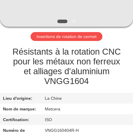
NOUS
VISITE
DE
Insertions de rotation de cermet
L'USINE
Résistants à la rotation CNC
CATALOGUE
pour les métaux non ferreux
et alliages d'aluminium
NOUS
VNGG1604
CONTACTER
Lieu d'origine:
La Chine
NOUVELLES
Nom de marque:
Metcera
Certification:
ISO
DEMANDEZ
Numéro de
VNGG160404R-H