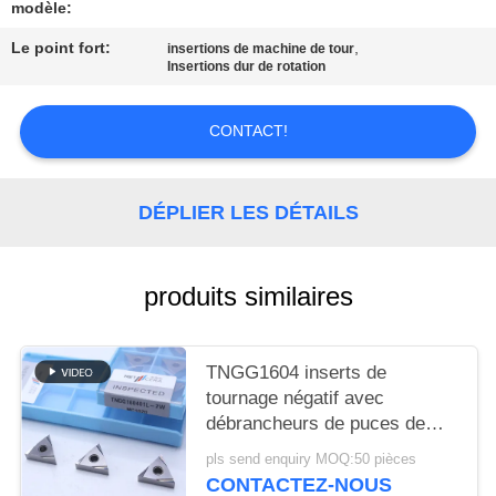
UN DEVIS
modèle:
Le point fort:
,
insertions de machine de tour
Insertions dur de rotation
PLAN
DU
CONTACT!
SITE
DÉPLIER LES DÉTAILS
POLITIQUE
DE
CONFIDENTIALITÉ
produits similaires
TNGG1604 inserts de
tournage négatif avec
débrancheurs de puces de
finition de 2 W et de qualité
pls send enquiry MOQ:50 pièces
MC1020/PV1120
CONTACTEZ-NOUS