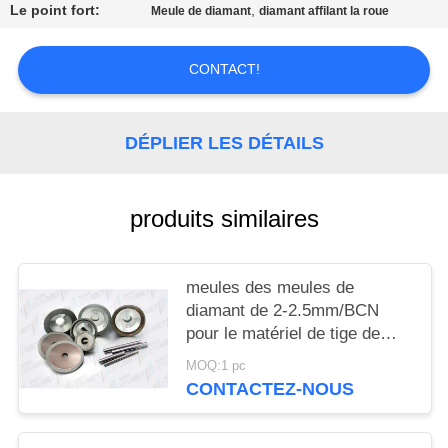
UN DEVIS
Le point fort:
,
Meule de diamant
diamant affilant la roue
PLAN
CONTACT!
DU
SITE
DÉPLIER LES DÉTAILS
POLITIQUE
produits similaires
DE
CONFIDENTIALITÉ
meules des meules de
diamant de 2-2.5mm/BCN
pour le matériel de tige de
cermet
MOQ:1 pc
CONTACTEZ-NOUS