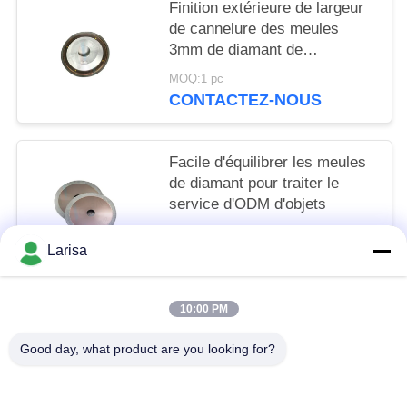
Finition extérieure de largeur
de cannelure des meules
3mm de diamant de
rendement élevé grande
MOQ:1 pc
CONTACTEZ-NOUS
Facile d'équilibrer les meules
de diamant pour traiter le
service d'ODM d'objets
MOQ:1 pc
Larisa
CONTACTEZ-NOUS
10:00 PM
Catégories populaires
Tous
Good day, what product are you looking for?
Insertions De Rotation De Cermet
Insertions De Rotation De Carbure