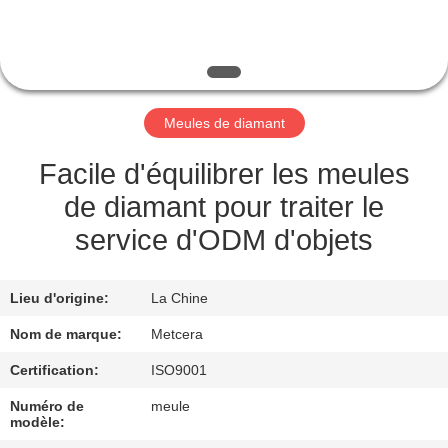
NOUS
VISITE
DE
Meules de diamant
L'USINE
Facile d'équilibrer les meules
CATALOGUE
de diamant pour traiter le
service d'ODM d'objets
NOUS
CONTACTER
Lieu d'origine:
La Chine
Nom de marque:
Metcera
NOUVELLES
Certification:
ISO9001
Numéro de
meule
DEMANDEZ
modèle: