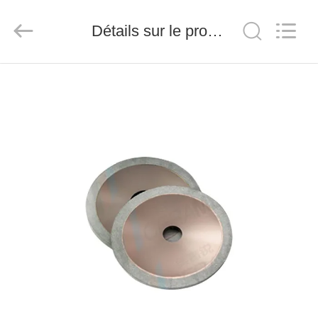
2026
Chengdu
Metcera
Détails sur le produit
Advanced
Materials
Co.,ltd.
All
Rights
À
Reserved.
LA
MAISON
PRODUITS
VIDÉO
À
PROPOS
DE