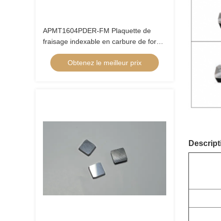
APMT1604PDER-FM Plaquette de
fraisage indexable en carbure de forme
parallélogramme Fraise en carbure
Obtenez le meilleur prix
Plaquette en carbure Fraiseuse CNC
Descript