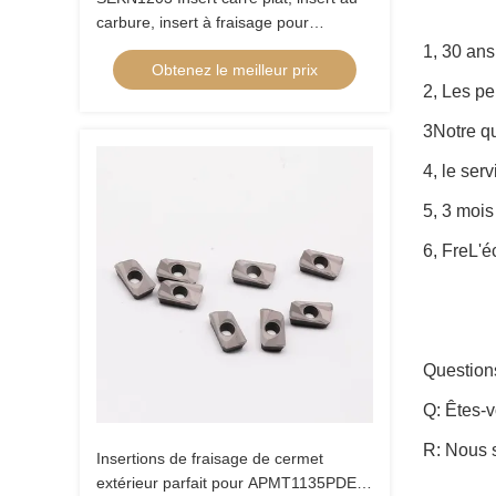
carbure, insert à fraisage pour
l'usinage d'acier allié dur, d'acier
1, 30 ans
Obtenez le meilleur prix
inoxydable
2, Les p
3Notre q
4, le ser
5, 3 mois
6, Fre
L'é
Question
Q: Êtes-
R: Nous 
Insertions de fraisage de cermet
extérieur parfait pour APMT1135PDER-