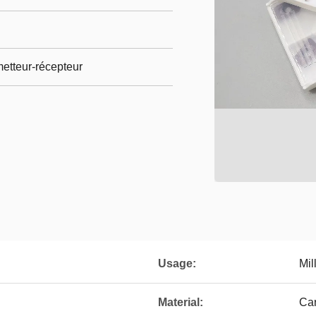
etteur-récepteur
Usage:
Mil
Material:
Ca