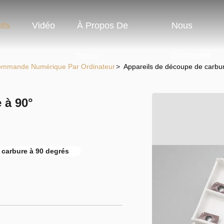
its
Vidéo
À Propos De
Nous
Nous
Contacter
Commande Numérique Par Ordinateur
>
Appareils de découpe de car
 à 90°
e carbure à 90 degrés