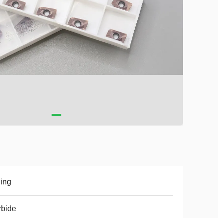
ling
rbide