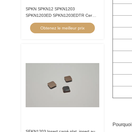
SPKN SPKN12 SPKN1203
SPKN1203ED SPKN1203EDTR Cermet
inserts fraisage et tournage coupeuse
Obtenez le meilleur prix
de fraisage
Pourquoi
SEKN1203 Insert carré plat, insert au