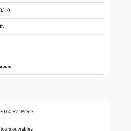
8310
lN
arbure
$0.60 Per Piece
 jours ouvrables