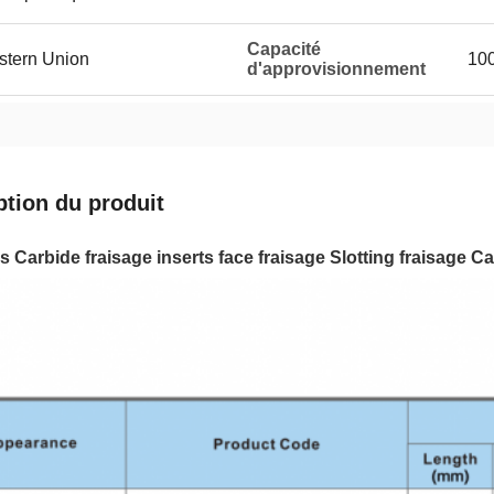
Capacité
estern Union
100
d'approvisionnement
ption du produit
s Carbide fraisage inserts face fraisage Slotting fraisag