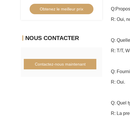
H2 de finition en acier
Q:Propos
Obtenez le meilleur prix
R: Oui, n
NOUS CONTACTER
Q: Quell
R: T/T, W
Contactez-nous maintenant
Q: Fourn
R: Oui.
Q: Quel t
R: La pre