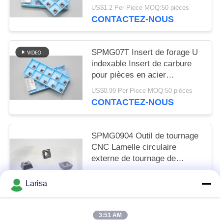
carbure CNC inserts U
US$1.2 Per Piece MOQ:50 pièces
perceuse insert SPMG090408
CONTACTEZ-NOUS
SPMG07T Insert de forage U
indexable Insert de carbure
pour pièces en acier
inoxydable
US$0.99 Per Piece MOQ:50 pièces
CONTACTEZ-NOUS
SPMG0904 Outil de tournage
CNC Lamelle circulaire
externe de tournage de
carbure CNC inserts U
US$1.2 Per Piece MOQ:50 pièces
Forage insérer SPMG090408
Larisa
CONTACTEZ-NOUS
3:51 AM