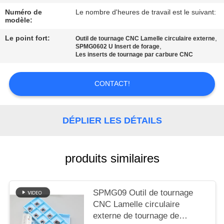
UN DEVIS
Numéro de
Le nombre d'heures de travail est le suivant:
modèle:
PLAN
Le point fort:
,
Outil de tournage CNC Lamelle circulaire externe
,
SPMG0602 U Insert de forage
DU
Les inserts de tournage par carbure CNC
SITE
CONTACT!
POLITIQUE
DE
DÉPLIER LES DÉTAILS
CONFIDENTIALITÉ
produits similaires
SPMG09 Outil de tournage
CNC Lamelle circulaire
externe de tournage de