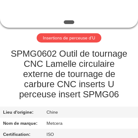
NOUS
VISITE
DE
Insertions de perceuse d'U
L'USINE
SPMG0602 Outil de tournage
CATALOGUE
CNC Lamelle circulaire
externe de tournage de
NOUS
carbure CNC inserts U
CONTACTER
perceuse insert SPMG06
NOUVELLES
Lieu d'origine:
Chine
Nom de marque:
Metcera
DEMANDEZ
Certification:
ISO