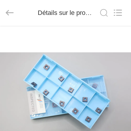
2026
Chengdu
Metcera
Détails sur le produit
Advanced
Materials
Co.,ltd.
All
Rights
À
Reserved.
LA
MAISON
PRODUITS
VIDÉO
À
PROPOS
DE