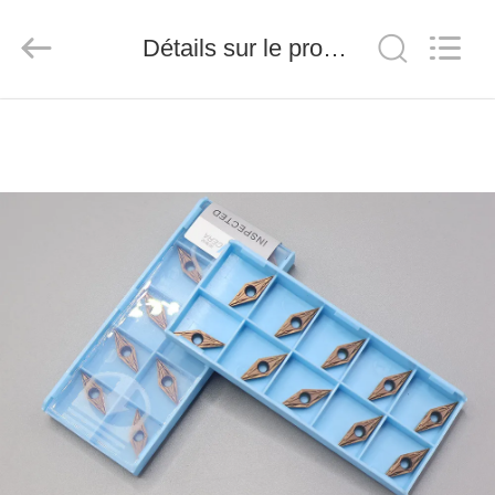
2026
Chengdu
Metcera
Détails sur le produit
Advanced
Materials
Co.,ltd.
All
Rights
À
Reserved.
LA
MAISON
PRODUITS
VIDÉO
À
PROPOS
DE