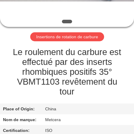
NOUS
VISITE
DE
Insertions de rotation de carbure
L'USINE
Le roulement du carbure est
CATALOGUE
effectué par des inserts
rhombiques positifs 35°
NOUS
VBMT1103 revêtement du
CONTACTER
tour
NOUVELLES
Place of Origin:
China
Nom de marque:
Metcera
DEMANDEZ
Certification:
ISO