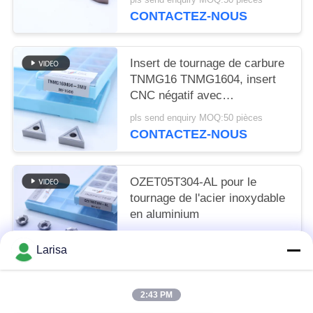
CONTACTEZ-NOUS
Insert de tournage de carbure
TNMG16 TNMG1604, insert
CNC négatif avec
déchiqueteur semi-fini 3MU
pls send enquiry MOQ:50 pièces
CONTACTEZ-NOUS
OZET05T304-AL pour le
tournage de l'acier inoxydable
en aluminium
pls send enquiry MOQ:10 pièces
Larisa
CONTACTEZ-NOUS
2:43 PM
Catégories populaires
Tous