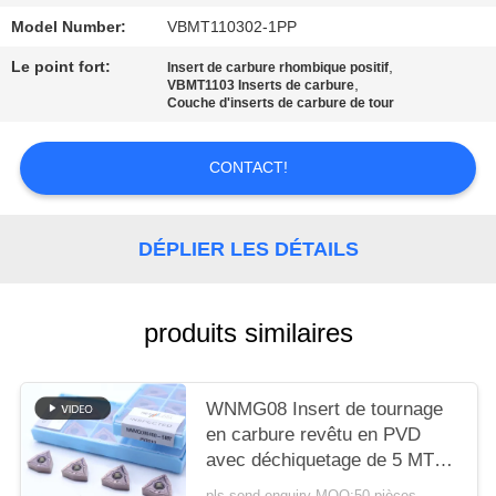
UN DEVIS
Model Number:
VBMT110302-1PP
Le point fort:
,
Insert de carbure rhombique positif
PLAN
,
VBMT1103 Inserts de carbure
Couche d'inserts de carbure de tour
DU
SITE
CONTACT!
POLITIQUE
DÉPLIER LES DÉTAILS
DE
CONFIDENTIALITÉ
produits similaires
WNMG08 Insert de tournage
en carbure revêtu en PVD
avec déchiquetage de 5 MT
pour l'acier et l'acier allié
pls send enquiry MOQ:50 pièces