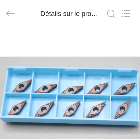
2026
Chengdu
Metcera
Détails sur le produit
Advanced
Materials
Co.,ltd.
All
Rights
À
Reserved.
LA
MAISON
PRODUITS
VIDÉO
À
PROPOS
DE