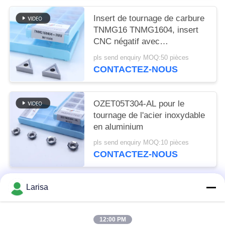
Insert de tournage de carbure
TNMG16 TNMG1604, insert
CNC négatif avec
déchiqueteur semi-fini 3MU
pls send enquiry MOQ:50 pièces
CONTACTEZ-NOUS
OZET05T304-AL pour le
tournage de l'acier inoxydable
en aluminium
pls send enquiry MOQ:10 pièces
CONTACTEZ-NOUS
Larisa
Catégories populaires
Tous
12:00 PM