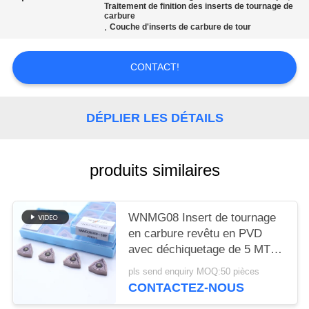
UN DEVIS
Traitement de finition des inserts de tournage de
carbure
,
Couche d'inserts de carbure de tour
PLAN
CONTACT!
DU
SITE
DÉPLIER LES DÉTAILS
POLITIQUE
DE
produits similaires
CONFIDENTIALITÉ
WNMG08 Insert de tournage
en carbure revêtu en PVD
avec déchiquetage de 5 MT
pour l'acier et l'acier allié
pls send enquiry MOQ:50 pièces
CONTACTEZ-NOUS