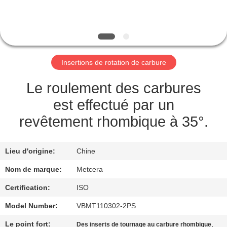
NOUS
VISITE
DE
Insertions de rotation de carbure
L'USINE
Le roulement des carbures
CATALOGUE
est effectué par un
revêtement rhombique à 35°.
NOUS
CONTACTER
Lieu d'origine:
Chine
Nom de marque:
Metcera
NOUVELLES
Certification:
ISO
Model Number:
VBMT110302-2PS
DEMANDEZ
Le point fort:
,
Des inserts de tournage au carbure rhombique