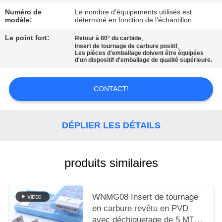
UN DEVIS
Numéro de
Le nombre d'équipements utilisés est
modèle:
déterminé en fonction de l'échantillon.
PLAN
Le point fort:
,
Retour à 80° du carbide
,
Insert de tournage de carbure positif
DU
Les pièces d'emballage doivent être équipées
d'un dispositif d'emballage de qualité supérieure.
SITE
CONTACT!
POLITIQUE
DE
DÉPLIER LES DÉTAILS
CONFIDENTIALITÉ
produits similaires
WNMG08 Insert de tournage
en carbure revêtu en PVD
avec déchiquetage de 5 MT