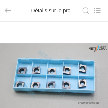
2026
Chengdu
Metcera
Détails sur le produit
Advanced
Materials
Co.,ltd.
All
Rights
À
Reserved.
LA
MAISON
PRODUITS
VIDÉO
À
PROPOS
DE