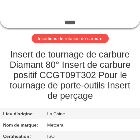
NOUS
VISITE
DE
Insertions de rotation de carbure
L'USINE
Insert de tournage de carbure
CATALOGUE
Diamant 80° Insert de carbure
positif CCGT09T302 Pour le
NOUS
tournage de porte-outils Insert
CONTACTER
de perçage
NOUVELLES
Lieu d'origine:
La Chine
Nom de marque:
Metcera
DEMANDEZ
Certification:
ISO