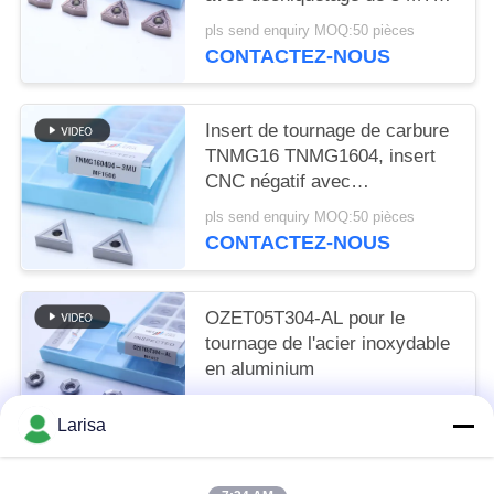
pour l'acier et l'acier allié
pls send enquiry MOQ:50 pièces
CONTACTEZ-NOUS
Insert de tournage de carbure
TNMG16 TNMG1604, insert
CNC négatif avec
déchiqueteur semi-fini 3MU
pls send enquiry MOQ:50 pièces
CONTACTEZ-NOUS
OZET05T304-AL pour le
tournage de l'acier inoxydable
en aluminium
pls send enquiry MOQ:10 pièces
Larisa
CONTACTEZ-NOUS