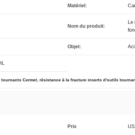
Matériel:
Car
Le 
Nom du produit:
fon
Objet:
Aci
HL
,
s tournants Cermet
résistance à la fracture inserts d'outils tourn
Prix
US$