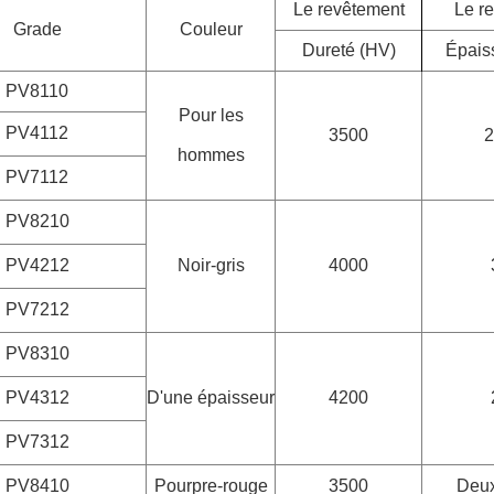
Le revêtement
Le r
Grade
Couleur
Dureté (HV)
Épais
PV8110
Pour les
PV4112
3500
2
hommes
PV7112
PV8210
PV4212
Noir-gris
4000
PV7212
PV8310
PV4312
D'une épaisseur
4200
PV7312
PV8410
Pourpre-rouge
3500
Deux