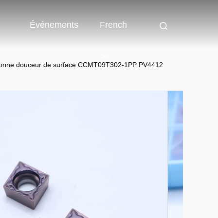
Événements
French
ne bonne douceur de surface CCMT09T302-1PP PV4412