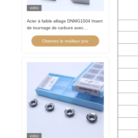
vidéo
Acier à faible alliage DNMG1504 Insert
de tournage de carbure avec
déchiquetage semi-fini 3MU et
Obtenez le meilleur prix
revêtement non revêtu
vidéo