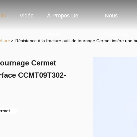
its
Vidéo
À Propos De
Nous
Nous
Contacter
rbure
>
Résistance à la fracture outil de tournage Cermet insère u
e tournage Cermet
urface CCMT09T302-
ermet