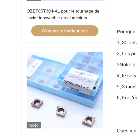
OZET05T304-AL pour le tournage de
l'acier inoxydable en aluminium
Obtenez le meilleur prix
Pourquoi
1, 30 ans
2, Les p
3Notre q
4, le ser
5, 3 mois
6, Fre
L'é
vidéo
Question