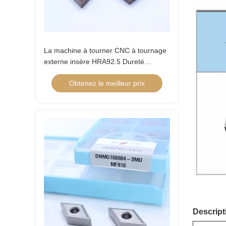
La machine à tourner CNC à tournage
externe insère HRA92.5 Dureté
CNMG120404-FQ PV8310
Obtenez le meilleur prix
Descript