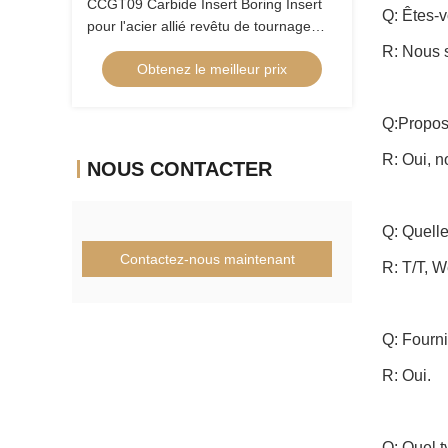
CCGT09 Carbide Insert Boring Insert
Q: Êtes-
pour l'acier allié revêtu de tournage
interne Insert à faible alimentation
R: Nous 
Obtenez le meilleur prix
Positive Insert CCGT09T304ER-1U
Q:Propos
R: Oui, n
NOUS CONTACTER
Q: Quell
Contactez-nous maintenant
R: T/T, W
Q: Fourn
R: Oui.
Q: Quel t