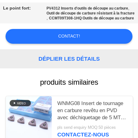
UN DEVIS
Le point fort:
,
PV4312 Inserts d'outils de découpe au carbure
Outil de découpe de carbure résistant à la fracture
,
CCMT09T308-1HQ Outils de découpe au carbure
PLAN
DU
CONTACT!
SITE
DÉPLIER LES DÉTAILS
POLITIQUE
DE
CONFIDENTIALITÉ
produits similaires
WNMG08 Insert de tournage
en carbure revêtu en PVD
avec déchiquetage de 5 MT
pour l'acier et l'acier allié
pls send enquiry MOQ:50 pièces
CONTACTEZ-NOUS