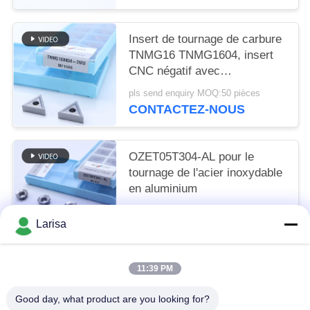
Insert de tournage de carbure
TNMG16 TNMG1604, insert
CNC négatif avec
déchiqueteur semi-fini 3MU
pls send enquiry MOQ:50 pièces
CONTACTEZ-NOUS
OZET05T304-AL pour le
tournage de l'acier inoxydable
en aluminium
pls send enquiry MOQ:10 pièces
Larisa
CONTACTEZ-NOUS
11:39 PM
Catégories populaires
Tous
Good day, what product are you looking for?