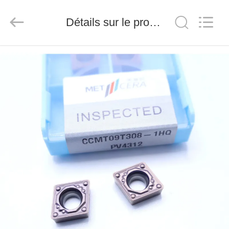
2026
Chengdu
Metcera
Détails sur le produit
Advanced
Materials
Co.,ltd.
All
Rights
À
Reserved.
LA
MAISON
PRODUITS
VIDÉO
À
PROPOS
DE