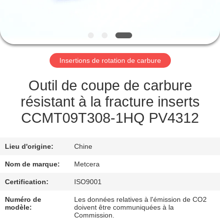
NOUS
VISITE
DE
Insertions de rotation de carbure
L'USINE
Outil de coupe de carbure
CATALOGUE
résistant à la fracture inserts
CCMT09T308-1HQ PV4312
NOUS
CONTACTER
Lieu d'origine:
Chine
Nom de marque:
Metcera
NOUVELLES
Certification:
ISO9001
Numéro de
Les données relatives à l'émission de CO2
DEMANDEZ
modèle:
doivent être communiquées à la
Commission.