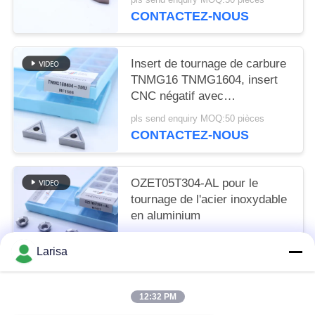
CONTACTEZ-NOUS
Insert de tournage de carbure
TNMG16 TNMG1604, insert
CNC négatif avec
déchiqueteur semi-fini 3MU
pls send enquiry MOQ:50 pièces
CONTACTEZ-NOUS
OZET05T304-AL pour le
tournage de l'acier inoxydable
en aluminium
pls send enquiry MOQ:10 pièces
Larisa
CONTACTEZ-NOUS
12:32 PM
Catégories populaires
Tous