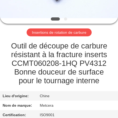
NOUS
VISITE
DE
Insertions de rotation de carbure
L'USINE
Outil de découpe de carbure
CATALOGUE
résistant à la fracture inserts
CCMT060208-1HQ PV4312
NOUS
Bonne douceur de surface
CONTACTER
pour le tournage interne
NOUVELLES
Lieu d'origine:
Chine
Nom de marque:
Metcera
DEMANDEZ
Certification:
ISO9001