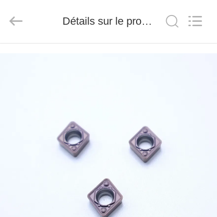
2026
Chengdu
Metcera
Détails sur le produit
Advanced
Materials
Co.,ltd.
All
Rights
À
Reserved.
LA
MAISON
PRODUITS
VIDÉO
À
PROPOS
DE