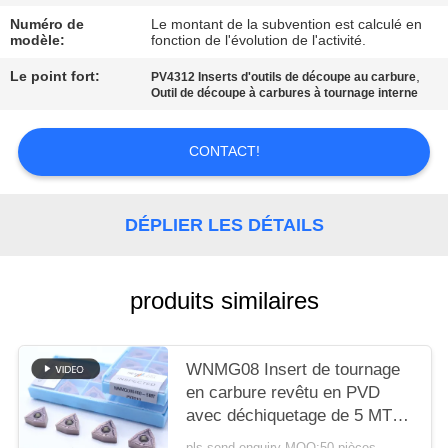
UN DEVIS
Numéro de
Le montant de la subvention est calculé en
modèle:
fonction de l'évolution de l'activité.
PLAN
Le point fort:
,
PV4312 Inserts d'outils de découpe au carbure
Outil de découpe à carbures à tournage interne
DU
SITE
CONTACT!
POLITIQUE
DÉPLIER LES DÉTAILS
DE
CONFIDENTIALITÉ
produits similaires
WNMG08 Insert de tournage
en carbure revêtu en PVD
avec déchiquetage de 5 MT
pour l'acier et l'acier allié
pls send enquiry MOQ:50 pièces