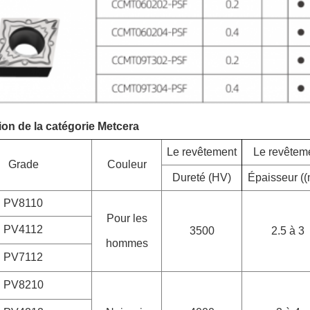
ion de la catégorie Metcera
Le revêtement
Le revêtem
Grade
Couleur
Dureté (HV)
Épaisseur (
PV8110
Pour les
PV4112
3500
2.5 à 3
hommes
PV7112
PV8210