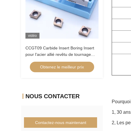
vidéo
CCGT09 Carbide Insert Boring Insert
pour l'acier allié revêtu de tournage
interne Insert à faible alimentation
Obtenez le meilleur prix
Positive Insert CCGT09T304ER-1U
NOUS CONTACTER
Pourquoi
1, 30 ans
Contactez-nous maintenant
2, Les p