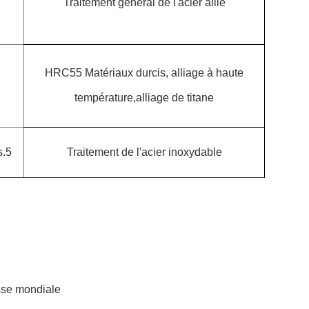
Traitement général de l'acier allié
HRC55 Matériaux durcis, alliage à haute
température,alliage de titane
s.5
Traitement de l'acier inoxydable
sse mondiale