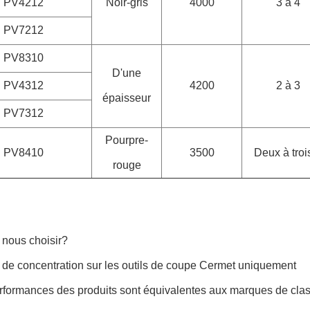
PV4212
Noir-gris
4000
3 à 4
PV7212
PV8310
D'une
PV4312
4200
2 à 3
épaisseur
PV7312
Pourpre-
PV8410
3500
Deux à troi
rouge
 nous choisir?
 de concentration sur les outils de coupe Cermet uniquement
erformances des produits sont équivalentes aux marques de cla