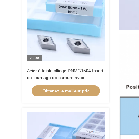
vidéo
Acier à faible alliage DNMG1504 Insert
de tournage de carbure avec
déchiquetage semi-fini 3MU et
Obtenez le meilleur prix
revêtement non revêtu