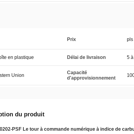
Prix
pls
îte en plastique
Délai de livraison
5 à
Capacité
estern Union
100
d'approvisionnement
ption du produit
02-PSF Le tour à commande numérique à indice de carbure