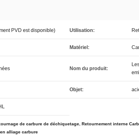
ment PVD est disponible)
Utilisation:
Ret
Matériel:
Car
Les
chées
Nom du produit:
emb
Objet:
aci
HL
,
de tournage de carbure de déchiquetage
Retournement interne Carb
en alliage carbure