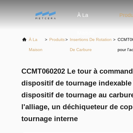
À La
Produ
Maison
À La
>
Produits
>
Insertions De Rotation
>
CCMT060
Maison
De Carbure
pour l'a
CCMT060202 Le tour à command
dispositif de tournage indexable
dispositif de tournage au carbure
l'alliage, un déchiqueteur de co
tournage interne