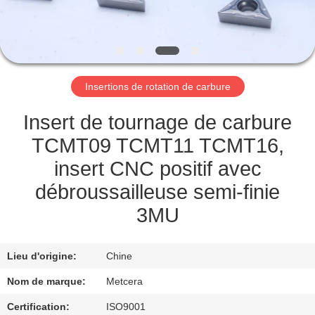
NOUS
VISITE
DE
Insertions de rotation de carbure
L'USINE
Insert de tournage de carbure
CATALOGUE
TCMT09 TCMT11 TCMT16,
insert CNC positif avec
NOUS
débroussailleuse semi-finie
CONTACTER
3MU
NOUVELLES
Lieu d'origine:
Chine
Nom de marque:
Metcera
DEMANDEZ
Certification:
ISO9001