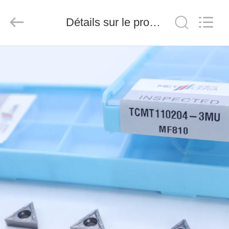
2026
Chengdu
Metcera
Détails sur le produit
Advanced
Materials
Co.,ltd.
All
Rights
À
Reserved.
LA
MAISON
PRODUITS
VIDÉO
À
PROPOS
DE