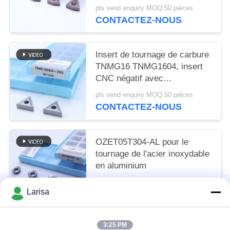
pour l'acier et l'acier allié
pls send enquiry MOQ:50 pièces
CONTACTEZ-NOUS
Insert de tournage de carbure
TNMG16 TNMG1604, insert
CNC négatif avec
déchiqueteur semi-fini 3MU
pls send enquiry MOQ:50 pièces
CONTACTEZ-NOUS
OZET05T304-AL pour le
tournage de l'acier inoxydable
en aluminium
pls send enquiry MOQ:10 pièces
Larisa
CONTACTEZ-NOUS
3:25 PM