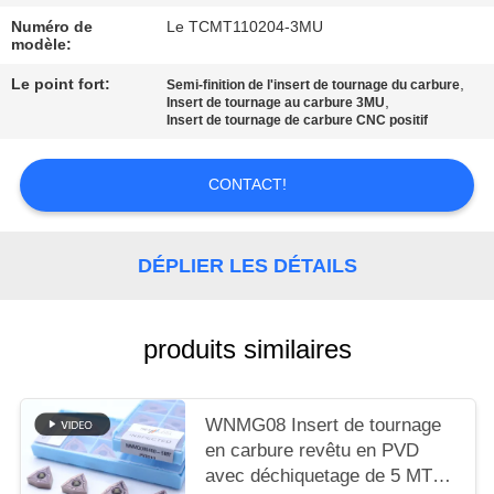
UN DEVIS
Numéro de
Le TCMT110204-3MU
modèle:
PLAN
Le point fort:
,
Semi-finition de l'insert de tournage du carbure
,
Insert de tournage au carbure 3MU
DU
Insert de tournage de carbure CNC positif
SITE
CONTACT!
POLITIQUE
DE
DÉPLIER LES DÉTAILS
CONFIDENTIALITÉ
produits similaires
WNMG08 Insert de tournage
en carbure revêtu en PVD
avec déchiquetage de 5 MT