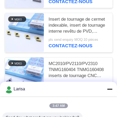
CONTACTEZ-NOUS
Insert de tournage de cermet
indexable, insert de tournage
interne revêtu de PVD,
déchiffreur de finition
pls send enquiry MOQ:10 pièces
DCMT11T302, couleur dorée
CONTACTEZ-NOUS
MC2010/PV2110/PV2310
TNMG160404 TNMG160408
inserts de tournage CNC
inserts de tournage Cermet
pls send enquiry MOQ:50 pièces
pour une machine CNC dans
Larisa
CONTACTEZ-NOUS
un disjoncteur 5FG
3:47 AM
Catégories populaires
Tous