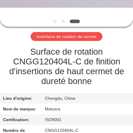
NOUS
VISITE
DE
Insertions de rotation de cermet
L'USINE
Surface de rotation
CATALOGUE
CNGG120404L-C de finition
d'insertions de haut cermet de
NOUS
dureté bonne
CONTACTER
Lieu d'origine:
Chengdu, Chine
NOUVELLES
Nom de marque:
Metcera
Certification:
ISO9001
DEMANDEZ
Numéro de
CNGG120404L-C