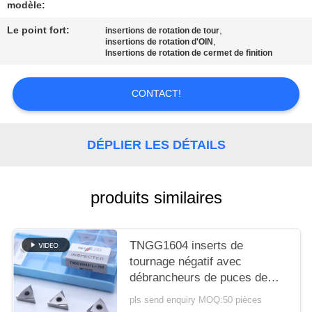
UN DEVIS
modèle:
Le point fort:
,
insertions de rotation de tour
,
insertions de rotation d'OIN
PLAN
Insertions de rotation de cermet de finition
DU
SITE
CONTACT!
POLITIQUE
DÉPLIER LES DÉTAILS
DE
CONFIDENTIALITÉ
produits similaires
TNGG1604 inserts de
tournage négatif avec
débrancheurs de puces de
finition de 2 W et de qualité
pls send enquiry MOQ:50 pièces
MC1020/PV1120