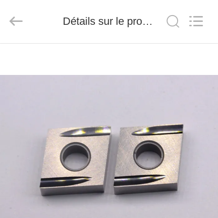
2026
Chengdu
Metcera
Détails sur le produit
Advanced
Materials
Co.,ltd.
All
Rights
À
Reserved.
LA
MAISON
PRODUITS
VIDÉO
À
PROPOS
DE