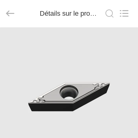
2026
Chengdu
Metcera
Détails sur le produit
Advanced
Materials
Co.,ltd.
All
Rights
À
Reserved.
LA
MAISON
PRODUITS
VIDÉO
À
PROPOS
DE