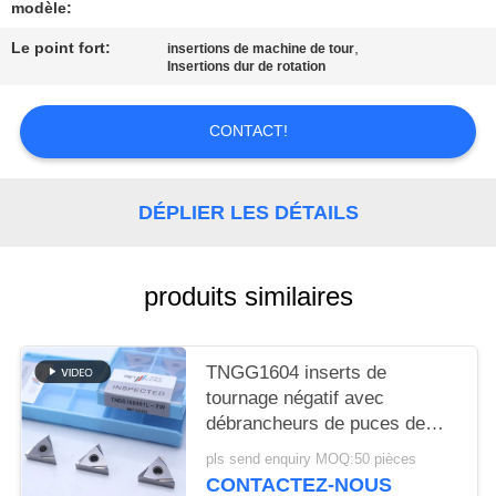
UN DEVIS
modèle:
Le point fort:
,
insertions de machine de tour
Insertions dur de rotation
PLAN
DU
CONTACT!
SITE
DÉPLIER LES DÉTAILS
POLITIQUE
DE
CONFIDENTIALITÉ
produits similaires
TNGG1604 inserts de
tournage négatif avec
débrancheurs de puces de
finition de 2 W et de qualité
pls send enquiry MOQ:50 pièces
MC1020/PV1120
CONTACTEZ-NOUS