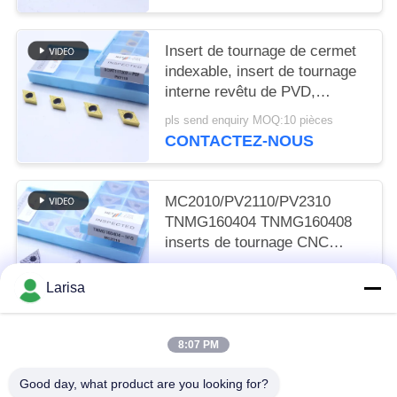
Insert de tournage de cermet
indexable, insert de tournage
interne revêtu de PVD,
déchiffreur de finition
pls send enquiry MOQ:10 pièces
DCMT11T302, couleur dorée
CONTACTEZ-NOUS
MC2010/PV2110/PV2310
TNMG160404 TNMG160408
inserts de tournage CNC
inserts de tournage Cermet
pls send enquiry MOQ:50 pièces
pour une machine CNC dans
Larisa
CONTACTEZ-NOUS
un disjoncteur 5FG
8:07 PM
Catégories populaires
Tous
Good day, what product are you looking for?