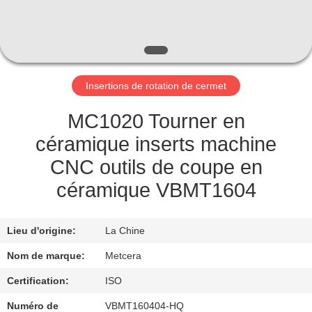
NOUS
VISITE
DE
Insertions de rotation de cermet
L'USINE
MC1020 Tourner en
CATALOGUE
céramique inserts machine
CNC outils de coupe en
NOUS
céramique VBMT1604
CONTACTER
Lieu d'origine:
La Chine
NOUVELLES
Nom de marque:
Metcera
Certification:
ISO
DEMANDEZ
Numéro de
VBMT160404-HQ