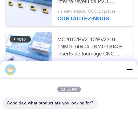
interne revêtu de PVD,
déchiffreur de finition
pls send enquiry MOQ:10 pièces
DCMT11T302, couleur dorée
CONTACTEZ-NOUS
MC2010/PV2110/PV2310
TNMG160404 TNMG160408
inserts de tournage CNC
inserts de tournage Cermet
pls send enquiry MOQ:50 pièces
pour une machine CNC dans
CONTACTEZ-NOUS
un disjoncteur 5FG
12:01 PM
Catégories populaires
Tous
Good day, what product are you looking for?
Insertions De Rotation De Cermet
Insertions De Rotation De Carbure
Insertions De Fraisage De Commande Numérique Par Ordinateur
Commande Numérique Par Ordinateur Cannelant Des Insertions