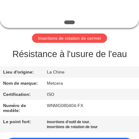
NOUS
VISITE
DE
Insertions de rotation de cermet
L'USINE
Résistance à l'usure de l'eau
CATALOGUE
Lieu d'origine:
La Chine
NOUS
Nom de marque:
Metcera
CONTACTER
Certification:
ISO
Numéro de
WNMG080404-FX
NOUVELLES
modèle:
Le point fort:
,
insertions d'outil de tour
insertions de rotation de tour
DEMANDEZ