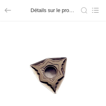
2026
Chengdu
Metcera
Détails sur le produit
Advanced
Materials
Co.,ltd.
All
Rights
À
Reserved.
LA
MAISON
PRODUITS
VIDÉO
À
PROPOS
DE