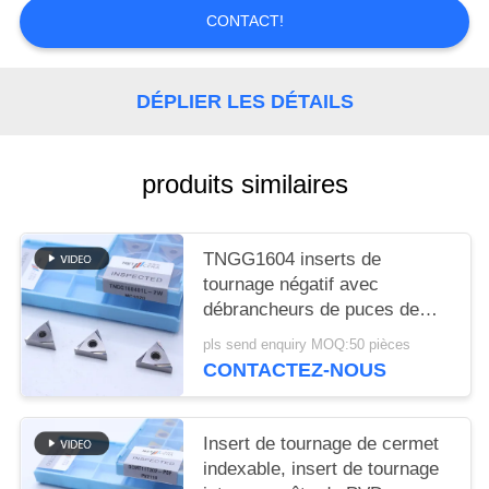
UN DEVIS
CONTACT!
PLAN
DÉPLIER LES DÉTAILS
DU
SITE
produits similaires
POLITIQUE
DE
TNGG1604 inserts de
tournage négatif avec
CONFIDENTIALITÉ
débrancheurs de puces de
finition de 2 W et de qualité
pls send enquiry MOQ:50 pièces
MC1020/PV1120
CONTACTEZ-NOUS
Insert de tournage de cermet
indexable, insert de tournage