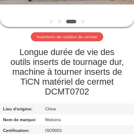
NOUS
VISITE
DE
Insertions de rotation de cermet
L'USINE
Longue durée de vie des
CATALOGUE
outils inserts de tournage dur,
machine à tourner inserts de
NOUS
TiCN matériel de cermet
CONTACTER
DCMT0702
NOUVELLES
Lieu d'origine:
Chine
Nom de marque:
Metcera
DEMANDEZ
Certification:
ISO9001