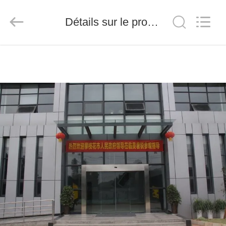
2026
Chengdu
Metcera
Détails sur le produit
Advanced
Materials
Co.,ltd.
All
Rights
À
Reserved.
LA
MAISON
PRODUITS
VIDÉO
À
PROPOS
DE