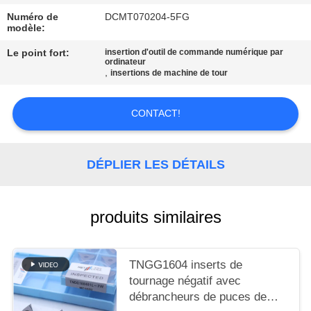
UN DEVIS
Numéro de
DCMT070204-5FG
modèle:
PLAN
Le point fort:
insertion d'outil de commande numérique par
ordinateur
DU
,
insertions de machine de tour
SITE
CONTACT!
POLITIQUE
DE
DÉPLIER LES DÉTAILS
CONFIDENTIALITÉ
produits similaires
TNGG1604 inserts de
tournage négatif avec
débrancheurs de puces de