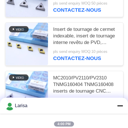
finition de 2 W et de qualité
pls send enquiry MOQ:50 pièces
MC1020/PV1120
CONTACTEZ-NOUS
Insert de tournage de cermet
indexable, insert de tournage
interne revêtu de PVD,
déchiffreur de finition
pls send enquiry MOQ:10 pièces
DCMT11T302, couleur dorée
CONTACTEZ-NOUS
MC2010/PV2110/PV2310
TNMG160404 TNMG160408
inserts de tournage CNC
inserts de tournage Cermet
pls send enquiry MOQ:50 pièces
pour une machine CNC dans
Larisa
CONTACTEZ-NOUS
un disjoncteur 5FG
4:00 PM