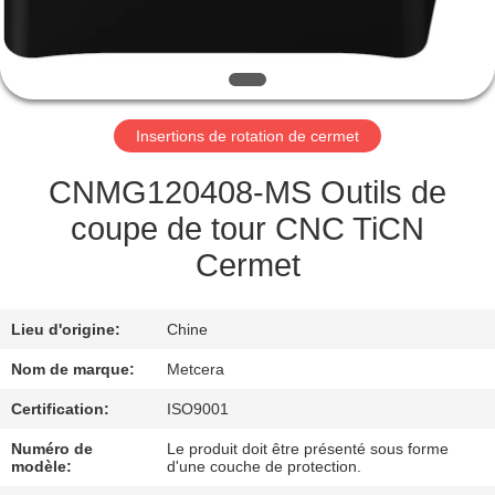
NOUS
VISITE
DE
Insertions de rotation de cermet
L'USINE
CNMG120408-MS Outils de
CATALOGUE
coupe de tour CNC TiCN
Cermet
NOUS
CONTACTER
Lieu d'origine:
Chine
Nom de marque:
Metcera
NOUVELLES
Certification:
ISO9001
Numéro de
Le produit doit être présenté sous forme
DEMANDEZ
modèle:
d'une couche de protection.