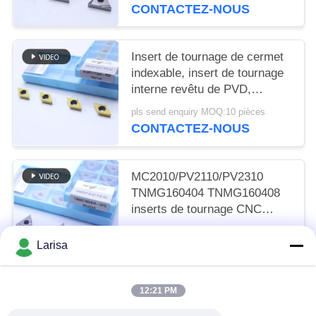
MC1020/PV1120
CONTACTEZ-NOUS
Insert de tournage de cermet
indexable, insert de tournage
interne revêtu de PVD,
déchiffreur de finition
pls send enquiry MOQ:10 pièces
DCMT11T302, couleur dorée
CONTACTEZ-NOUS
MC2010/PV2110/PV2310
TNMG160404 TNMG160408
inserts de tournage CNC
inserts de tournage Cermet
pls send enquiry MOQ:50 pièces
pour une machine CNC dans
Larisa
CONTACTEZ-NOUS
un disjoncteur 5FG
12:21 PM
Catégories populaires
Tous