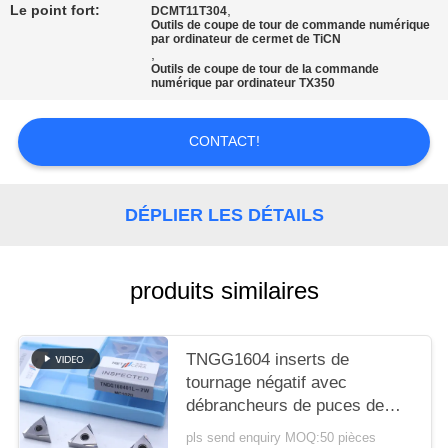
UN DEVIS
Le point fort:
,
DCMT11T304
Outils de coupe de tour de commande numérique
par ordinateur de cermet de TiCN
,
PLAN
Outils de coupe de tour de la commande
numérique par ordinateur TX350
DU
SITE
CONTACT!
POLITIQUE
DÉPLIER LES DÉTAILS
DE
CONFIDENTIALITÉ
produits similaires
TNGG1604 inserts de
tournage négatif avec
débrancheurs de puces de
finition de 2 W et de qualité
pls send enquiry MOQ:50 pièces