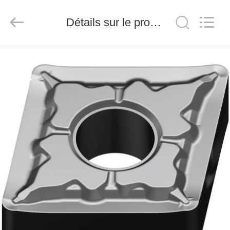
2026
Chengdu
Metcera
Détails sur le produit
Advanced
Materials
Co.,ltd.
All
Rights
À
Reserved.
LA
MAISON
PRODUITS
VIDÉO
À
PROPOS
DE