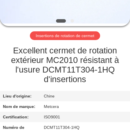
NOUS
VISITE
DE
Insertions de rotation de cermet
L'USINE
Excellent cermet de rotation
CATALOGUE
extérieur MC2010 résistant à
l'usure DCMT11T304-1HQ
NOUS
d'insertions
CONTACTER
Lieu d'origine:
Chine
NOUVELLES
Nom de marque:
Metcera
Certification:
ISO9001
DEMANDEZ
Numéro de
DCMT11T304-1HQ