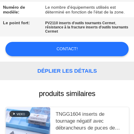
UN DEVIS
Numéro de
Le nombre d'équipements utilisés est
modèle:
déterminé en fonction de l'état de la zone.
PLAN
Le point fort:
,
PV2110 inserts d'outils tournants Cermet
résistance à la fracture inserts d'outils tournants
DU
Cermet
SITE
CONTACT!
POLITIQUE
DE
DÉPLIER LES DÉTAILS
CONFIDENTIALITÉ
produits similaires
TNGG1604 inserts de
tournage négatif avec
débrancheurs de puces de