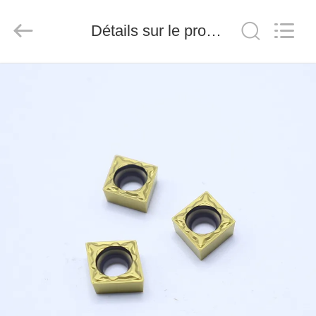
2026
Chengdu
Metcera
Détails sur le produit
Advanced
Materials
Co.,ltd.
All
Rights
À
Reserved.
LA
MAISON
PRODUITS
VIDÉO
À
PROPOS
DE