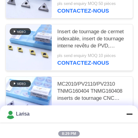
finition de 2 W et de qualité
pls send enquiry MOQ:50 pièces
MC1020/PV1120
CONTACTEZ-NOUS
Insert de tournage de cermet
indexable, insert de tournage
interne revêtu de PVD,
déchiffreur de finition
pls send enquiry MOQ:10 pièces
DCMT11T302, couleur dorée
CONTACTEZ-NOUS
MC2010/PV2110/PV2310
TNMG160404 TNMG160408
inserts de tournage CNC
inserts de tournage Cermet
pls send enquiry MOQ:50 pièces
pour une machine CNC dans
Larisa
CONTACTEZ-NOUS
un disjoncteur 5FG
8:29 PM