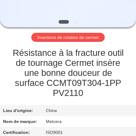
NOUS
VISITE
DE
Insertions de rotation de cermet
L'USINE
Résistance à la fracture outil
CATALOGUE
de tournage Cermet insère
une bonne douceur de
NOUS
surface CCMT09T304-1PP
CONTACTER
PV2110
NOUVELLES
Lieu d'origine:
Chine
Nom de marque:
Metcera
DEMANDEZ
Certification:
ISO9001