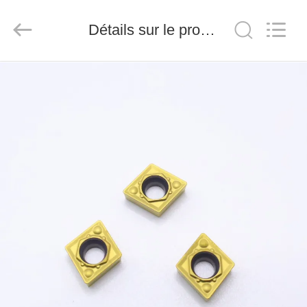
2026
Chengdu
Metcera
Détails sur le produit
Advanced
Materials
Co.,ltd.
All
Rights
À
Reserved.
LA
MAISON
PRODUITS
VIDÉO
À
PROPOS
DE