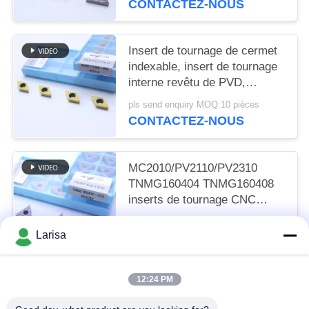
CONTACTEZ-NOUS
Insert de tournage de cermet
indexable, insert de tournage
interne revêtu de PVD,
déchiffreur de finition
pls send enquiry MOQ:10 pièces
DCMT11T302, couleur dorée
CONTACTEZ-NOUS
MC2010/PV2110/PV2310
TNMG160404 TNMG160408
inserts de tournage CNC
inserts de tournage Cermet
pls send enquiry MOQ:50 pièces
pour une machine CNC dans
Larisa
CONTACTEZ-NOUS
un disjoncteur 5FG
12:24 PM
Catégories populaires
Tous