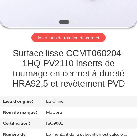
NOUS
VISITE
DE
Insertions de rotation de cermet
L'USINE
Surface lisse CCMT060204-
CATALOGUE
1HQ PV2110 inserts de
tournage en cermet à dureté
NOUS
HRA92,5 et revêtement PVD
CONTACTER
Lieu d'origine:
La Chine
NOUVELLES
Nom de marque:
Metcera
Certification:
ISO9001
DEMANDEZ
Numéro de
Le montant de la subvention est calculé à