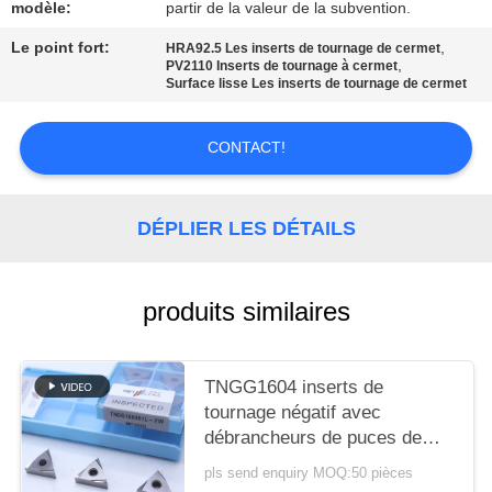
UN DEVIS
modèle:
partir de la valeur de la subvention.
Le point fort:
,
HRA92.5 Les inserts de tournage de cermet
,
PV2110 Inserts de tournage à cermet
PLAN
Surface lisse Les inserts de tournage de cermet
DU
SITE
CONTACT!
POLITIQUE
DÉPLIER LES DÉTAILS
DE
CONFIDENTIALITÉ
produits similaires
TNGG1604 inserts de
tournage négatif avec
débrancheurs de puces de
finition de 2 W et de qualité
pls send enquiry MOQ:50 pièces
MC1020/PV1120