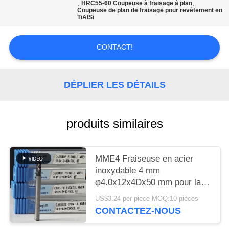
UN DEVIS
,
,
HRC55-60 Coupeuse à fraisage à plan
Coupeuse de plan de fraisage pour revêtement en
TiAlSi
PLAN
CONTACT!
DU
SITE
DÉPLIER LES DÉTAILS
POLITIQUE
DE
produits similaires
CONFIDENTIALITÉ
MME4 Fraiseuse en acier
inoxydable 4 mm
φ4.0x12x4Dx50 mm pour la
dureté de finition rugueuse
US$3.24 per piece MOQ:10 pièces
HRC55-60
CONTACTEZ-NOUS