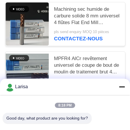
Machining sec humide de
carbure solide 8 mm universel
4 flûtes Flat End Mill
Φ8x20x8Dx60mm pour
pls send enquiry MOQ:10 pièces
couper l'acier au carbone et
CONTACTEZ-NOUS
l'acier allié à faible teneur en
carbone
MPFR4 AlCr revêtement
universel de coupe de bout de
moulin de traitement brut 4
flûtes moulin rond de nez 8
US$7.57 per piece MOQ:10 pièces
mm Φ8 R0.5 x20x8Dx60mm
Larisa
CONTACTEZ-NOUS
8:18 PM
Catégories populaires
Tous
Good day, what product are you looking for?