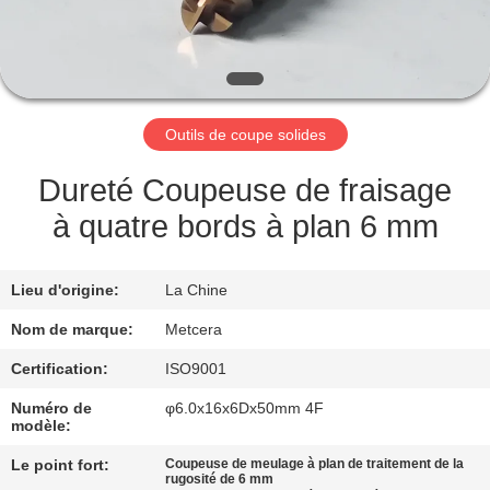
NOUS
VISITE
DE
Outils de coupe solides
L'USINE
Dureté Coupeuse de fraisage
CATALOGUE
à quatre bords à plan 6 mm
NOUS
Lieu d'origine:
La Chine
CONTACTER
Nom de marque:
Metcera
Certification:
ISO9001
NOUVELLES
Numéro de
φ6.0x16x6Dx50mm 4F
modèle:
DEMANDEZ
Le point fort:
Coupeuse de meulage à plan de traitement de la
rugosité de 6 mm