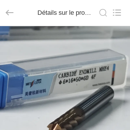
2026
Chengdu
Metcera
Détails sur le produit
Advanced
Materials
Co.,ltd.
All
Rights
À
Reserved.
LA
MAISON
PRODUITS
VIDÉO
À
PROPOS
DE