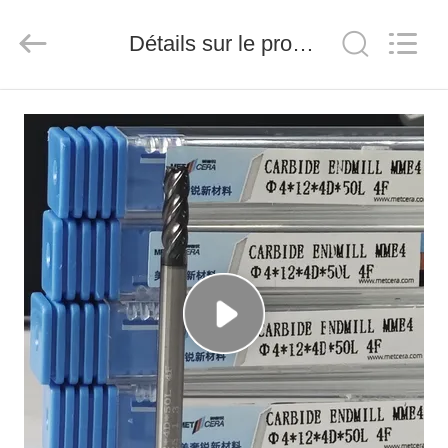
2026
Chengdu
Metcera
Détails sur le produit
Advanced
Materials
Co.,ltd.
All
Rights
À
Reserved.
LA
MAISON
PRODUITS
VIDÉO
À
PROPOS
DE