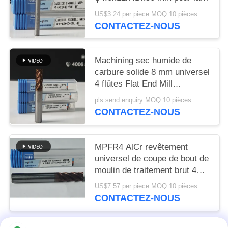
dureté de finition rugueuse
US$3.24 per piece MOQ:10 pièces
HRC55-60
CONTACTEZ-NOUS
Machining sec humide de
carbure solide 8 mm universel
4 flûtes Flat End Mill
Φ8x20x8Dx60mm pour
pls send enquiry MOQ:10 pièces
couper l'acier au carbone et
CONTACTEZ-NOUS
l'acier allié à faible teneur en
carbone
MPFR4 AlCr revêtement
universel de coupe de bout de
moulin de traitement brut 4
flûtes moulin rond de nez 8
US$7.57 per piece MOQ:10 pièces
mm Φ8 R0.5 x20x8Dx60mm
CONTACTEZ-NOUS