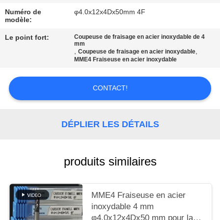
UN DEVIS
Numéro de
φ4.0x12x4Dx50mm 4F
modèle:
PLAN
Le point fort:
Coupeuse de fraisage en acier inoxydable de 4
mm
DU
,
,
Coupeuse de fraisage en acier inoxydable
MME4 Fraiseuse en acier inoxydable
SITE
CONTACT!
POLITIQUE
DE
DÉPLIER LES DÉTAILS
CONFIDENTIALITÉ
produits similaires
MME4 Fraiseuse en acier
inoxydable 4 mm
φ4.0x12x4Dx50 mm pour la