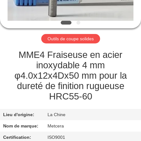
NOUS
VISITE
DE
Outils de coupe solides
L'USINE
MME4 Fraiseuse en acier
CATALOGUE
inoxydable 4 mm
φ4.0x12x4Dx50 mm pour la
NOUS
dureté de finition rugueuse
CONTACTER
HRC55-60
NOUVELLES
Lieu d'origine:
La Chine
Nom de marque:
Metcera
DEMANDEZ
Certification:
ISO9001