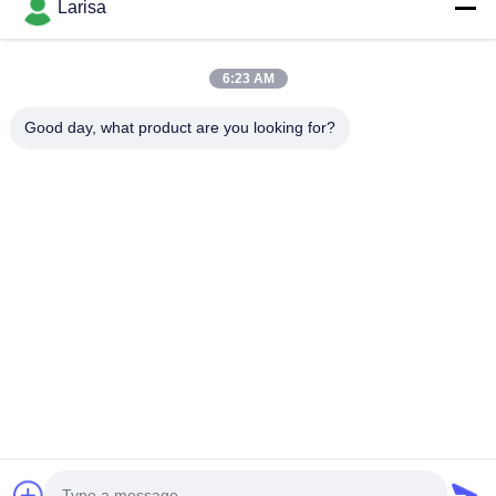
Larisa
Catégories populaires
Tous
6:23 AM
Insertions De Rotation De Cermet
Insertions De Rotation De Carbure
Good day, what product are you looking for?
Insertions De Fraisage De Commande Numérique Par Ordinateur
Commande Numérique Par Ordinateur Cannelant Des Insertions
Insertions D'incidence De Cermet
Insertions De Perceuse D'U
Outils De Coupe Solides
Meules De Diamant
Souscrivez