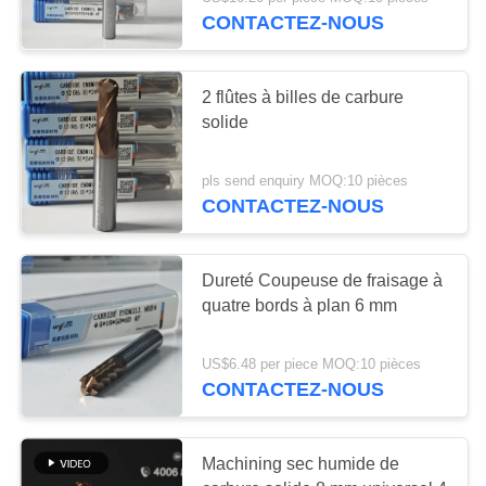
NOUS
CONTACTEZ-NOUS
VISITE
30
2 flûtes à billes de carbure
DE
solide
Insertions de
L'USINE
fraisage de
pls send enquiry MOQ:10 pièces
CONTACTEZ-NOUS
CATALOGUE
commande
numérique par
NOUS
Dureté Coupeuse de fraisage à
quatre bords à plan 6 mm
ordinateur
CONTACTER
30
Commande
US$6.48 per piece MOQ:10 pièces
NOUVELLES
CONTACTEZ-NOUS
numérique par
ordinateur cannelant
DEMANDEZ
Machining sec humide de