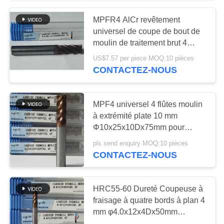
MPFR4 AlCr revêtement
55
universel de coupe de bout de
Outils de coupe
moulin de traitement brut 4
flûtes moulin rond de nez 8 mm
US$7.57 per piece MOQ:10 pièces
solides
Φ8 R0.5 x20x8Dx60mm
CONTACTEZ-NOUS
MPF4 universel 4 flûtes moulin
à extrémité plate 10 mm
Φ10x25x10Dx75mm pour
5
couper l'acier allié à faible
pls send enquiry MOQ:10 pièces
teneur en carbone dans la
CONTACTEZ-NOUS
Meules de diamant
dureté HRC55-60
HRC55-60 Dureté Coupeuse à
fraisage à quatre bords à plan 4
mm φ4.0x12x4Dx50mm
revêtement TiAlSi