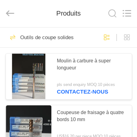
2026
Chengdu
Metcera
Produits
Advanced
Materials
Co.,ltd.
All
Rights
À
272
Reserved.
Outils de coupe solides
LA
insertions de
MAISON
rotation de cermet
Moulin à carbure à super
longueur
PRODUITS
pls send enquiry MOQ:10 pièces
VIDÉO
CONTACTEZ-NOUS
166
Insertions de
À
Coupeuse de fraisage à quatre
PROPOS
bords 10 mm
rotation de carbure
DE
US$16.20 per piece MOQ:10 pièces