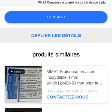
UN DEVIS
MHE4 Coupeuse à quatre bords à fraisage à plan
PLAN
CONTACT!
DU
SITE
DÉPLIER LES DÉTAILS
POLITIQUE
produits similaires
DE
CONFIDENTIALITÉ
MME4 Fraiseuse en acier
inoxydable 4 mm
φ4.0x12x4Dx50 mm pour la
dureté de finition rugueuse
US$3.24 per piece MOQ:10 pièces
HRC55-60
CONTACTEZ-NOUS