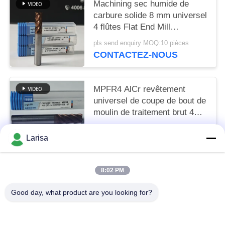
Machining sec humide de
carbure solide 8 mm universel
4 flûtes Flat End Mill
Φ8x20x8Dx60mm pour
pls send enquiry MOQ:10 pièces
couper l'acier au carbone et
CONTACTEZ-NOUS
l'acier allié à faible teneur en
carbone
MPFR4 AlCr revêtement
universel de coupe de bout de
moulin de traitement brut 4
flûtes moulin rond de nez 8
US$7.57 per piece MOQ:10 pièces
mm Φ8 R0.5 x20x8Dx60mm
Larisa
CONTACTEZ-NOUS
8:02 PM
Catégories populaires
Tous
Good day, what product are you looking for?
Insertions De Rotation De Cermet
Insertions De Rotation De Carbure