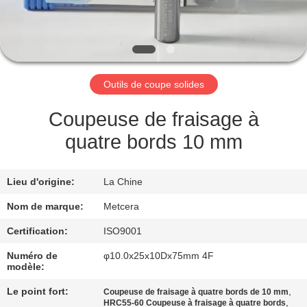
NOUS
VISITE
DE
Outils de coupe solides
L'USINE
Coupeuse de fraisage à
CATALOGUE
quatre bords 10 mm
NOUS
Lieu d'origine:
La Chine
CONTACTER
Nom de marque:
Metcera
Certification:
ISO9001
NOUVELLES
Numéro de
φ10.0x25x10Dx75mm 4F
modèle:
DEMANDEZ
Le point fort:
,
Coupeuse de fraisage à quatre bords de 10 mm
,
HRC55-60 Coupeuse à fraisage à quatre bords