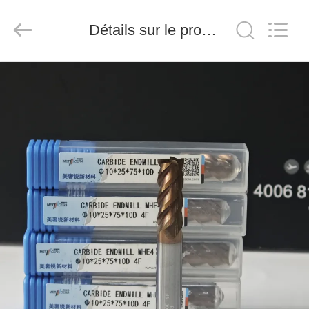
2026
Chengdu
Metcera
Détails sur le produit
Advanced
Materials
Co.,ltd.
All
Rights
À
Reserved.
LA
MAISON
PRODUITS
VIDÉO
À
PROPOS
DE