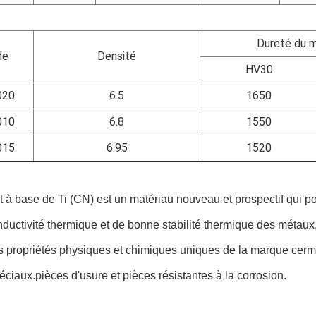
Dureté du m
de
Densité
HV30
020
6.5
1650
010
6.8
1550
015
6.95
1520
 à base de Ti (CN) est un matériau nouveau et prospectif qui p
ductivité thermique et de bonne stabilité thermique des métau
 propriétés physiques et chimiques uniques de la marque cermet
ciaux.pièces d'usure et pièces résistantes à la corrosion.