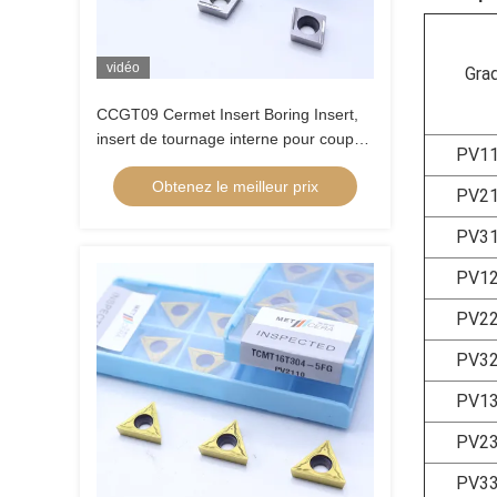
vidéo
Gra
CCGT09 Cermet Insert Boring Insert,
insert de tournage interne pour couper
PV1
l'acier au carbone, l'acier à faible
Obtenez le meilleur prix
alliage, l'alimentation faible, insert
PV2
positif, CCGT09T304R-1U
PV3
PV1
PV2
PV3
PV1
PV2
PV3