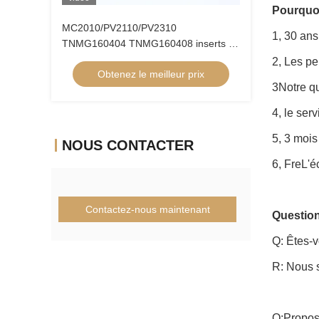
Pourquoi
MC2010/PV2110/PV2310
1, 30 ans
TNMG160404 TNMG160408 inserts de
tournage CNC inserts de tournage
2, Les p
Obtenez le meilleur prix
Cermet pour une machine CNC dans
3Notre q
un disjoncteur 5FG
4, le ser
5, 3 mois
NOUS CONTACTER
6, Fre
L'é
Contactez-nous maintenant
Question
Q: Êtes-
R: Nous 
Q:Propos