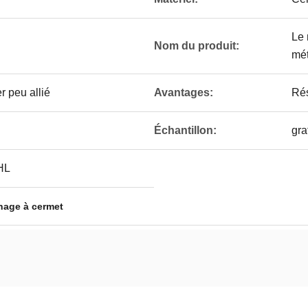
Le 
Nom du produit:
mét
r peu allié
Avantages:
Rés
Échantillon:
gra
HL
nage à cermet