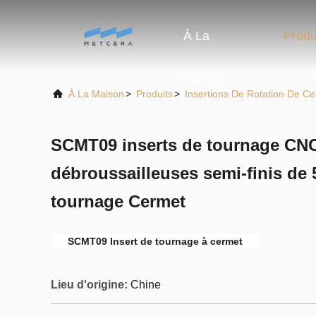
À La
Produ
Maison
À La Maison
>
Produits
>
Insertions De Rotation De C
SCMT09 inserts de tournage CNC
débroussailleuses semi-finis de 
tournage Cermet
SCMT09 Insert de tournage à cermet
Lieu d'origine:
Chine