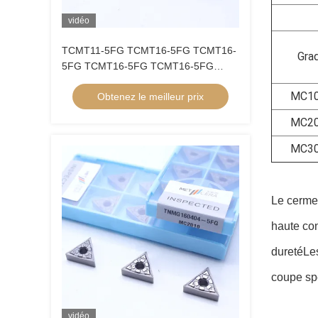
vidéo
TCMT11-5FG TCMT16-5FG TCMT16-
Gra
5FG TCMT16-5FG TCMT16-5FG
TCMT16-5FG TCMT16-5FG TCMT16-
MC1
Obtenez le meilleur prix
5FG TCMT16-5FG TCMT16-5FG
MC2
MC3
Le cermet
haute con
duretéLes
coupe spé
vidéo