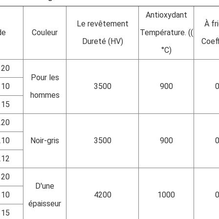
Antioxydant
Le revêtement
À fr
de
Couleur
Température. ((
Dureté (HV)
Coeff
°C)
120
Pour les
110
3500
900
0
hommes
115
220
210
Noir-gris
3500
900
0
212
320
D'une
310
4200
1000
0
épaisseur
315