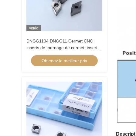
vidéo
DNGG1104 DNGG11 Cermet CNC
inserts de tournage de cermet, inserts
de finition avec le disjoncteur de finition
Obtenez le meilleur prix
de C
Descript