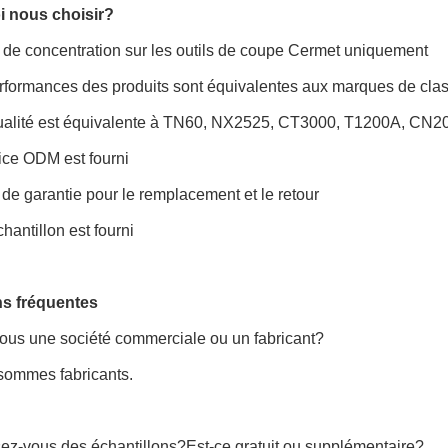
 nous choisir?
 de concentration sur les outils de coupe Cermet uniquement
erformances des produits sont équivalentes aux marques de cla
ualité est équivalente à TN60, NX2525, CT3000, T1200A, CN20
vice ODM est fourni
 de garantie pour le remplacement et le retour
chantillon est fourni
s fréquentes
vous une société commerciale ou un fabricant?
sommes fabricants.
ez-vous des échantillons?Est-ce gratuit ou supplémentaire?