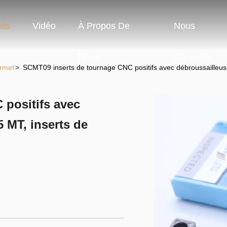
its
Vidéo
À Propos De
Nous
Nous
Contacter
ermet
>
SCMT09 inserts de tournage CNC positifs avec débroussailleuse
 positifs avec
5 MT, inserts de