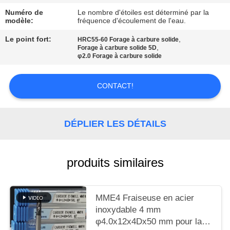
UN DEVIS
Numéro de
Le nombre d'étoiles est déterminé par la
modèle:
fréquence d'écoulement de l'eau.
PLAN
Le point fort:
,
HRC55-60 Forage à carbure solide
,
Forage à carbure solide 5D
DU
φ2.0 Forage à carbure solide
SITE
CONTACT!
POLITIQUE
DE
DÉPLIER LES DÉTAILS
CONFIDENTIALITÉ
produits similaires
MME4 Fraiseuse en acier
inoxydable 4 mm
φ4.0x12x4Dx50 mm pour la