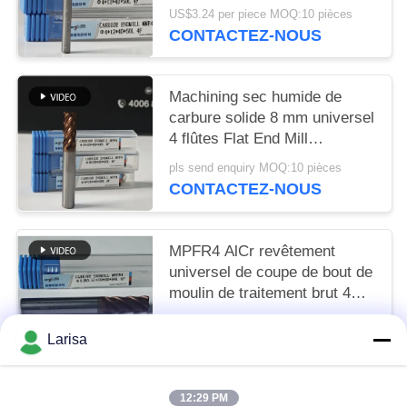
dureté de finition rugueuse
US$3.24 per piece MOQ:10 pièces
HRC55-60
CONTACTEZ-NOUS
Machining sec humide de
carbure solide 8 mm universel
4 flûtes Flat End Mill
Φ8x20x8Dx60mm pour
pls send enquiry MOQ:10 pièces
couper l'acier au carbone et
CONTACTEZ-NOUS
l'acier allié à faible teneur en
carbone
MPFR4 AlCr revêtement
universel de coupe de bout de
moulin de traitement brut 4
flûtes moulin rond de nez 8
US$7.57 per piece MOQ:10 pièces
mm Φ8 R0.5 x20x8Dx60mm
Larisa
CONTACTEZ-NOUS
12:29 PM