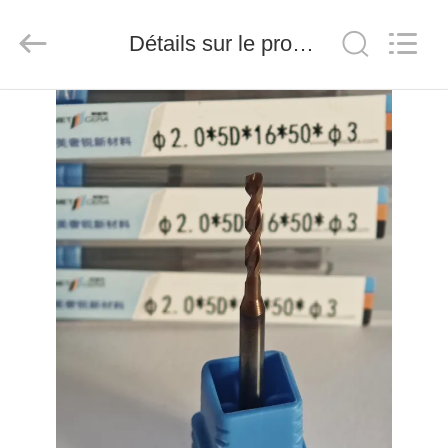
2026
Chengdu
Metcera
Détails sur le produit
Advanced
Materials
Co.,ltd.
All
Rights
À
Reserved.
LA
MAISON
PRODUITS
VIDÉO
À
PROPOS
DE