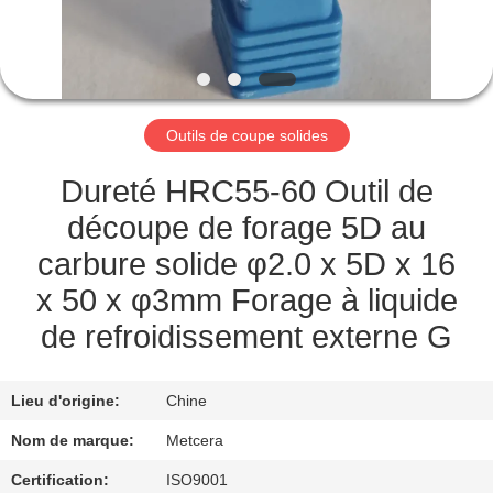
NOUS
VISITE
DE
Outils de coupe solides
L'USINE
Dureté HRC55-60 Outil de
CATALOGUE
découpe de forage 5D au
carbure solide φ2.0 x 5D x 16
NOUS
x 50 x φ3mm Forage à liquide
CONTACTER
de refroidissement externe G
NOUVELLES
Lieu d'origine:
Chine
Nom de marque:
Metcera
DEMANDEZ
Certification:
ISO9001