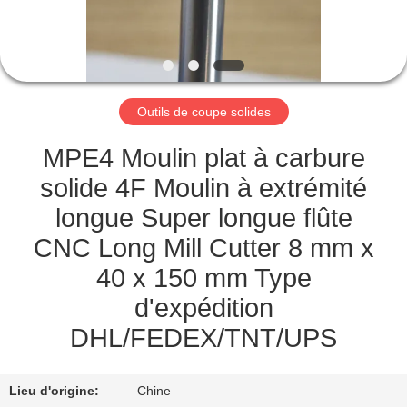
NOUS
VISITE
DE
Outils de coupe solides
L'USINE
MPE4 Moulin plat à carbure
CATALOGUE
solide 4F Moulin à extrémité
longue Super longue flûte
NOUS
CNC Long Mill Cutter 8 mm x
CONTACTER
40 x 150 mm Type
d'expédition
NOUVELLES
DHL/FEDEX/TNT/UPS
DEMANDEZ
Lieu d'origine:
Chine