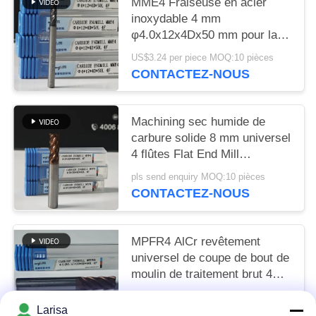
MME4 Fraiseuse en acier
inoxydable 4 mm
φ4.0x12x4Dx50 mm pour la
dureté de finition rugueuse
US$3.24 per piece MOQ:10 pièces
HRC55-60
CONTACTEZ-NOUS
Machining sec humide de
carbure solide 8 mm universel
4 flûtes Flat End Mill
Φ8x20x8Dx60mm pour
pls send enquiry MOQ:10 pièces
couper l'acier au carbone et
CONTACTEZ-NOUS
l'acier allié à faible teneur en
carbone
MPFR4 AlCr revêtement
universel de coupe de bout de
moulin de traitement brut 4
flûtes moulin rond de nez 8
US$7.57 per piece MOQ:10 pièces
mm Φ8 R0.5 x20x8Dx60mm
Larisa
CONTACTEZ-NOUS