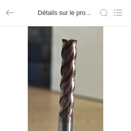
2026
Chengdu
Metcera
Détails sur le produit
Advanced
Materials
Co.,ltd.
All
Rights
À
Reserved.
LA
MAISON
PRODUITS
VIDÉO
À
PROPOS
DE