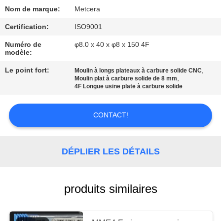
UN DEVIS
Nom de marque:
Metcera
Certification:
ISO9001
PLAN
Numéro de
φ8.0 x 40 x φ8 x 150 4F
DU
modèle:
SITE
Le point fort:
,
Moulin à longs plateaux à carbure solide CNC
,
Moulin plat à carbure solide de 8 mm
4F Longue usine plate à carbure solide
POLITIQUE
DE
CONTACT!
CONFIDENTIALITÉ
DÉPLIER LES DÉTAILS
produits similaires