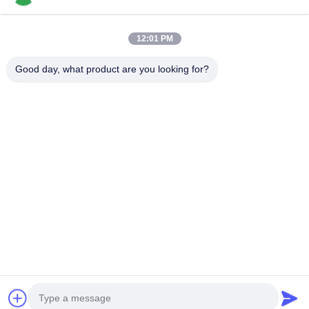
12:01 PM
Catégories populaires
Tous
Good day, what product are you looking for?
Insertions De Rotation De Cermet
Insertions De Rotation De Carbure
Insertions De Fraisage De Commande Numérique Par Ordinateur
Commande Numérique Par Ordinateur Cannelant Des Insertions
Insertions D'incidence De Cermet
Insertions De Perceuse D'U
Outils De Coupe Solides
Meules De Diamant
Souscrivez