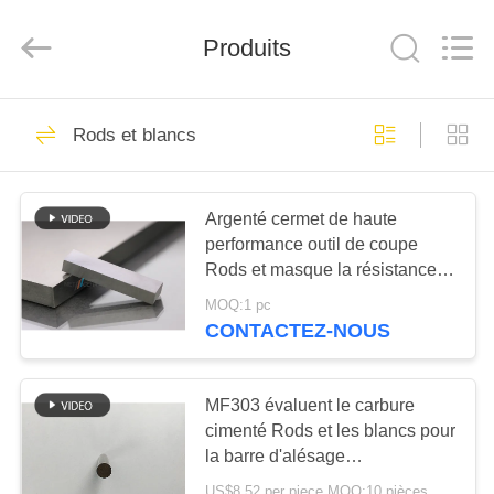
2026
Chengdu
Metcera
Produits
Advanced
Materials
Co.,ltd.
All
Rights
À
272
Reserved.
Rods et blancs
LA
insertions de
MAISON
rotation de cermet
Argenté cermet de haute
performance outil de coupe
PRODUITS
Rods et masque la résistance à
l'abrasion
MOQ:1 pc
VIDÉO
CONTACTEZ-NOUS
166
Insertions de
À
MF303 évaluent le carbure
PROPOS
cimenté Rods et les blancs pour
rotation de carbure
la barre d'alésage
DE
d'identification
US$8.52 per piece MOQ:10 pièces