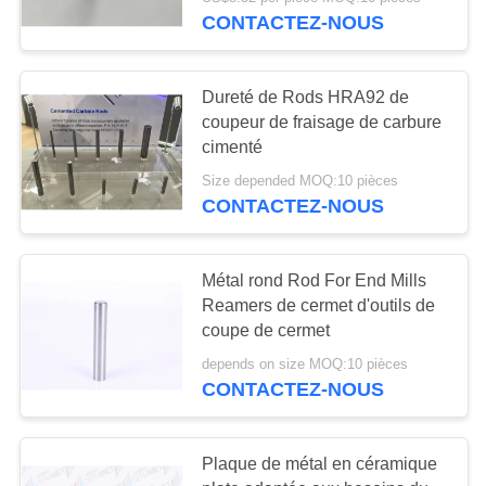
NOUS
CONTACTEZ-NOUS
VISITE
30
Dureté de Rods HRA92 de
DE
coupeur de fraisage de carbure
Insertions de
L'USINE
cimenté
fraisage de
Size depended MOQ:10 pièces
CONTACTEZ-NOUS
CATALOGUE
commande
numérique par
NOUS
Métal rond Rod For End Mills
Reamers de cermet d'outils de
ordinateur
CONTACTER
30
coupe de cermet
Commande
depends on size MOQ:10 pièces
NOUVELLES
CONTACTEZ-NOUS
numérique par
ordinateur cannelant
DEMANDEZ
Plaque de métal en céramique