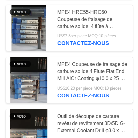
MPE4 HRC55-HRC60
55
Coupeuse de fraisage de
Outils de coupe
carbure solide, 4 flûte à
extrémité plate, coupeuse CNC,
US$7.3per piece MOQ:10 pièces
solides
4F à extrémité plate de carbure
CONTACTEZ-NOUS
solide
MPE4 Coupeuse de fraisage de
carbure solide 4 Flute Flat End
Mill AlCr Coating φ10.0 x 25 x
5
φ10 x 75 mm pour le moulin
US$10.28 per piece MOQ:10 pièces
CNC
CONTACTEZ-NOUS
Meules de diamant
Outil de découpe de carbure
revêtu de revêtement 3D/5D G-
External Coolant Drill φ3.0 x 3D
x 18 x 60 x φ3mm