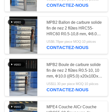
NOUS
φ16.0 x 70 x φ16 x 150 mm
CONTACTEZ-NOUS
VISITE
30
MPB2 Ballon de carbure solide
DE
fin de nez 2 flûtes HRC55-
Insertions de
L'USINE
HRC60 R0.5-10,8 mm, Φ8.0
((R4.0) x 16x8Dx60 mm
fraisage de
US$6.78per piece MOQ:10 pièces
CONTACTEZ-NOUS
CATALOGUE
commande
numérique par
NOUS
MPB2 Boule de carbure solide
fin de nez 2 flûtes R0.5-10, 10
ordinateur
CONTACTER
30
mm, Φ10.0 ((R5.0) x20x10Dx75
mm
Commande
US$11.30 per piece MOQ:10 pièces
NOUVELLES
CONTACTEZ-NOUS
numérique par
ordinateur cannelant
DEMANDEZ
MPE4 Couche AlCr Couche