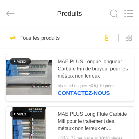
2026
Chengdu
Metcera
Produits
Advanced
Materials
Co.,ltd.
All
Rights
À
272
Reserved.
Tous les produits
LA
insertions de
MAISON
rotation de cermet
MAE PLUS Longue longueur
Carbure Fin de broyeur pour les
PRODUITS
métaux non ferreux
pls send enquiry MOQ:10 pièces
VIDÉO
CONTACTEZ-NOUS
166
Insertions de
À
MAE PLUS Long Flute Carbide
PROPOS
Mill pour le traitement des
rotation de carbure
métaux non ferreux en
DE
aluminium et en cuivre 16 mm
US$51.72 per piece MOQ:10 pièces