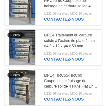
UN DEVIS
HRC55-60 Coupeuse de
des insertions
fraisage de carbure solide 4
Flute Flat End Mill 3 mm φ3.0 x
US$2.06 per piece MOQ:10 pièces
PLAN
17
8 x φ4 x 50 mm
CONTACTEZ-NOUS
DU
Insertions
SITE
d'incidence de
MPE4 Traitement du carbure
solide à l'extrémité plate 4 mm
cermet
POLITIQUE
φ4.0 x 12 x φ4 x 50 mm
DE
US$2.06 per piece MOQ:10 pièces
CONTACTEZ-NOUS
CONFIDENTIALITÉ
9
Insertions de
MPE4 HRC55-HRC60
Coupeuse de fraisage de
perceuse d'U
carbure solide 4 Flute Flat End
Mill CNC Mill Cutter φ6.0 x 15 x
US$3.66 per piece MOQ:10 pièces
φ6 x 50mm Couche AlCr
CONTACTEZ-NOUS
Couche