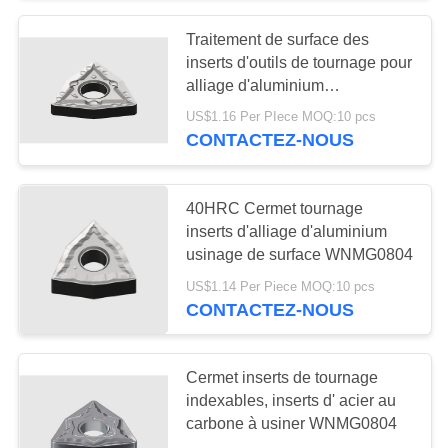
Traitement de surface des
55
inserts d'outils de tournage pour
Outils de coupe
alliage d'aluminium
WNMG0804
US$1.16 Per PIece MOQ:10 pcs
solides
CONTACTEZ-NOUS
40HRC Cermet tournage
inserts d'alliage d'aluminium
usinage de surface WNMG0804
5
US$1.14 Per Piece MOQ:10 pcs
CONTACTEZ-NOUS
Meules de diamant
Cermet inserts de tournage
indexables, inserts d' acier au
carbone à usiner WNMG0804