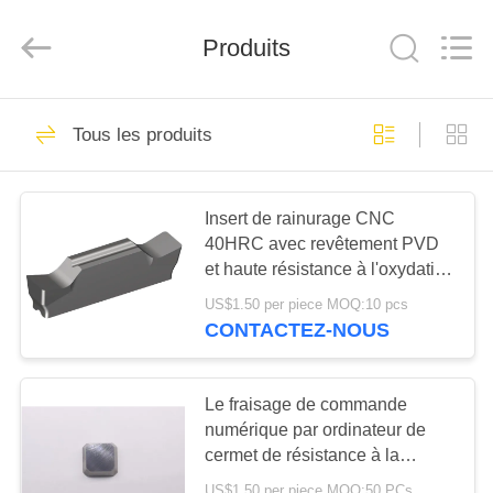
2026
Chengdu
Metcera
Produits
Advanced
Materials
Co.,ltd.
All
Rights
À
272
Reserved.
Tous les produits
LA
insertions de
MAISON
rotation de cermet
Insert de rainurage CNC
40HRC avec revêtement PVD
PRODUITS
et haute résistance à l'oxydation
pour l'usinage de l'acier
US$1.50 per piece MOQ:10 pcs
VIDÉO
CONTACTEZ-NOUS
166
Insertions de
À
Le fraisage de commande
PROPOS
numérique par ordinateur de
rotation de carbure
cermet de résistance à la
DE
corrosion insère la norme de
US$1.50 per piece MOQ:50 PCs