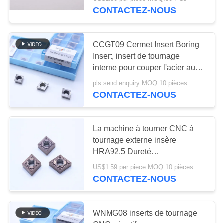
NOUS
l'OIN SEEN1203AFTN-4
CONTACTEZ-NOUS
VISITE
30
CCGT09 Cermet Insert Boring
DE
Insert, insert de tournage
Insertions de
L'USINE
interne pour couper l'acier au
carbone, l'acier à faible alliage,
fraisage de
pls send enquiry MOQ:10 pièces
l'alimentation faible, insert
CONTACTEZ-NOUS
CATALOGUE
commande
positif, CCGT09T304R-1U
numérique par
NOUS
La machine à tourner CNC à
tournage externe insère
ordinateur
CONTACTER
30
HRA92.5 Dureté
CNMG120404-FQ PV8310
Commande
US$1.59 per piece MOQ:10 pièces
NOUVELLES
CONTACTEZ-NOUS
numérique par
ordinateur cannelant
DEMANDEZ
WNMG08 inserts de tournage