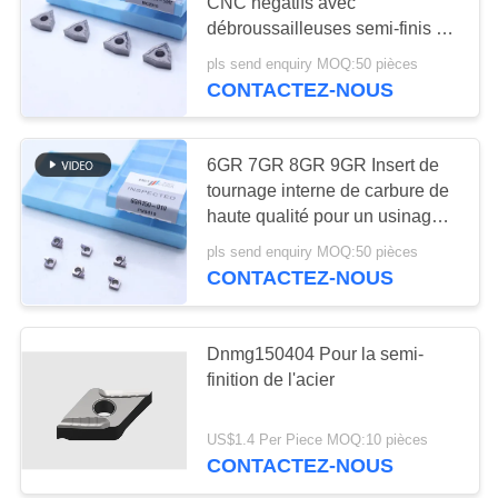
UN DEVIS
CNC négatifs avec
des insertions
débroussailleuses semi-finis de
5 MT, inserts de tournage
pls send enquiry MOQ:50 pièces
PLAN
17
Cermet
CONTACTEZ-NOUS
DU
Insertions
SITE
d'incidence de
6GR 7GR 8GR 9GR Insert de
tournage interne de carbure de
cermet
POLITIQUE
haute qualité pour un usinage
fiable, insert à forage intérieur
DE
pls send enquiry MOQ:50 pièces
CONTACTEZ-NOUS
CONFIDENTIALITÉ
9
Insertions de
Dnmg150404 Pour la semi-
finition de l'acier
perceuse d'U
US$1.4 Per Piece MOQ:10 pièces
CONTACTEZ-NOUS