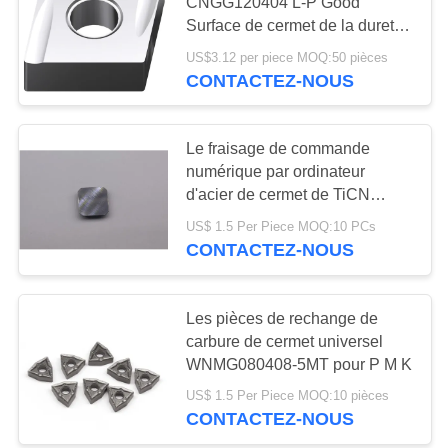
UN DEVIS
CNGG120404 L-P Good
des insertions
Surface de cermet de la dureté
HRA92.5
US$3.12 per piece MOQ:50 pièces
PLAN
17
CONTACTEZ-NOUS
DU
Insertions
SITE
d'incidence de
Le fraisage de commande
numérique par ordinateur
cermet
POLITIQUE
d'acier de cermet de TiCN
insère la surface de polissage
DE
US$ 1.5 Per Piece MOQ:10 PCs
CONTACTEZ-NOUS
CONFIDENTIALITÉ
9
Insertions de
Les pièces de rechange de
carbure de cermet universel
perceuse d'U
WNMG080408-5MT pour P M K
US$ 1.5 Per Piece MOQ:10 pièces
CONTACTEZ-NOUS