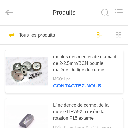
2026
Chengdu
Metcera
Produits
Advanced
Materials
Co.,ltd.
All
Rights
À
272
Reserved.
Tous les produits
LA
insertions de
MAISON
rotation de cermet
meules des meules de diamant
de 2-2.5mm/BCN pour le
PRODUITS
matériel de tige de cermet
MOQ:1 pc
VIDÉO
CONTACTEZ-NOUS
166
Insertions de
À
L'incidence de cermet de la
PROPOS
dureté HRA92.5 insère la
rotation de carbure
rotation F15 externe
DE
US$6.15 per Piece MOQ:50 pièces