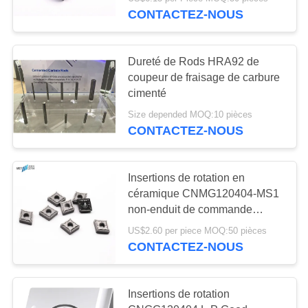
NOUS
CONTACTEZ-NOUS
VISITE
30
Dureté de Rods HRA92 de
DE
coupeur de fraisage de carbure
Insertions de
L'USINE
cimenté
fraisage de
Size depended MOQ:10 pièces
CONTACTEZ-NOUS
CATALOGUE
commande
numérique par
NOUS
Insertions de rotation en
céramique CNMG120404-MS1
ordinateur
CONTACTER
30
non-enduit de commande
numérique par ordinateur de
Commande
US$2.60 per piece MOQ:50 pièces
cermet de TiCN
NOUVELLES
CONTACTEZ-NOUS
numérique par
ordinateur cannelant
DEMANDEZ
Insertions de rotation