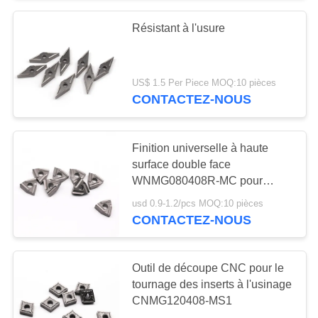
Résistant à l'usure
55
Outils de coupe
US$ 1.5 Per Piece MOQ:10 pièces
solides
CONTACTEZ-NOUS
Finition universelle à haute
surface double face
WNMG080408R-MC pour
5
l'acier
usd 0.9-1.2/pcs MOQ:10 pièces
CONTACTEZ-NOUS
Meules de diamant
Outil de découpe CNC pour le
tournage des inserts à l'usinage
CNMG120408-MS1