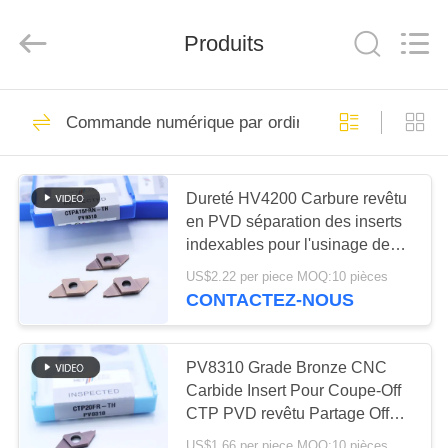
2026
Chengdu
Metcera
Produits
Advanced
Materials
Co.,ltd.
All
Rights
À
272
Reserved.
Commande numérique par ordinateur cannelant des
LA
insertions de
MAISON
rotation de cermet
Dureté HV4200 Carbure revêtu
en PVD séparation des inserts
PRODUITS
indexables pour l'usinage de
l'acier et de l'acier inoxydable
US$2.22 per piece MOQ:10 pièces
VIDÉO
CTPA15FRN-TH
CONTACTEZ-NOUS
166
Insertions de
À
PV8310 Grade Bronze CNC
PROPOS
Carbide Insert Pour Coupe-Off
rotation de carbure
CTP PVD revêtu Partage Off
DE
Inserts indexables CTP20FR-
US$1.66 per piece MOQ:10 pièces