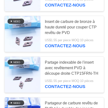
NOUS
TH Parfait pour le CTP
CONTACTEZ-NOUS
VISITE
30
Insert de carbure de bronze à
DE
haute dureté pour couper CTP
Insertions de
L'USINE
revêtu de PVD
fraisage de
US$1.55 per piece MOQ:10 pièces
CONTACTEZ-NOUS
CATALOGUE
commande
numérique par
NOUS
Partage indexable de l'insert
avec revêtement PVD à
ordinateur
CONTACTER
30
découpe droite CTP15FRN-TH
Commande
US$1.55 per piece MOQ:10 pièces
NOUVELLES
CONTACTEZ-NOUS
numérique par
ordinateur cannelant
DEMANDEZ
Partageur de carbure revêtu de