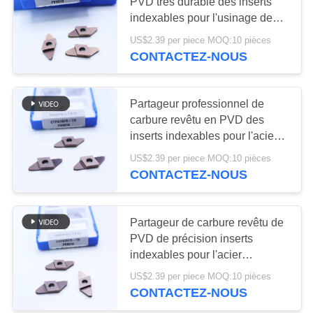
UN DEVIS
PVD très durable des inserts
des insertions
indexables pour l'usinage de
l'acier et de l'acier inoxydable
US$2.39 per piece MOQ:10 pièces
PLAN
17
CTPA20FR-TH
CONTACTEZ-NOUS
DU
Insertions
SITE
d'incidence de
Partageur professionnel de
carbure revêtu en PVD des
cermet
POLITIQUE
inserts indexables pour l'acier
et l'acier inoxydable
DE
US$2.39 per piece MOQ:10 pièces
CONTACTEZ-NOUS
CONFIDENTIALITÉ
9
Insertions de
Partageur de carbure revêtu de
PVD de précision inserts
perceuse d'U
indexables pour l'acier
inoxydable et l'acier usinage
US$2.39 per piece MOQ:10 pièces
droit de coupe CTPA25FR-TH
CONTACTEZ-NOUS