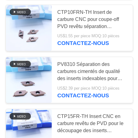
CTP10FRN-TH Insert de
55
carbure CNC pour coupe-off
Outils de coupe
PVD revêtu séparation
indexable Insert à droite de
US$1.55 per piece MOQ:10 pièces
solides
coupe HV4200 Dureté CTP
CONTACTEZ-NOUS
PV8310 Séparation des
carbures cimentés de qualité
des inserts indexables pour
5
l'usinage de l'acier de précision
US$2.39 per piece MOQ:10 pièces
et de l'acier inoxydable
CONTACTEZ-NOUS
Meules de diamant
CTPA070FR-TH
CTP15FR-TH Insert CNC en
carbure revêtu de PVD pour le
découpage des inserts
indexables