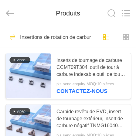
2026
Chengdu
Metcera
Produits
Advanced
Materials
Co.,ltd.
All
Rights
À
272
Reserved.
Insertions de rotation de carbure
LA
insertions de
MAISON
rotation de cermet
Inserts de tournage de carbure
CCMT09T304, outil de tour à
PRODUITS
carbure indexable,outil de tour
à tour CNC pour l'usinage des
pls send enquiry MOQ:10 pièces
VIDÉO
métaux d'acier et le
CONTACTEZ-NOUS
remplacement du support d'outil
166
de tournage
Insertions de
À
Carbide revêtu de PVD, insert
PROPOS
de tournage extérieur, insert de
rotation de carbure
carbure négatif TNMG160404-
DE
KF PV8310
pls send enquiry MOQ:10 pièces