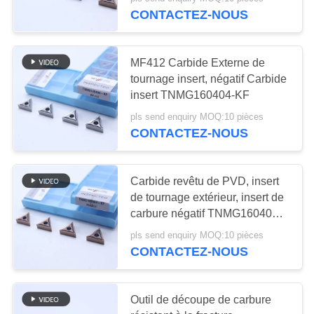
NOUS
CONTACTEZ-NOUS
VISITE
30
MF412 Carbide Externe de
DE
tournage insert, négatif Carbide
Insertions de
L'USINE
insert TNMG160404-KF
fraisage de
pls send enquiry MOQ:10 pièces
CONTACTEZ-NOUS
CATALOGUE
commande
numérique par
NOUS
Carbide revêtu de PVD, insert
de tournage extérieur, insert de
ordinateur
CONTACTER
30
carbure négatif TNMG160404-
KF PV4312
Commande
pls send enquiry MOQ:10 pièces
NOUVELLES
CONTACTEZ-NOUS
numérique par
ordinateur cannelant
DEMANDEZ
Outil de découpe de carbure