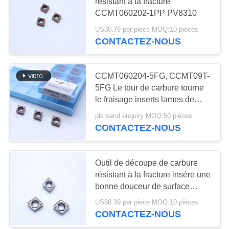
UN DEVIS
résistant à la fracture
des insertions
CCMT060202-1PP PV8310
US$0.79 per piece MOQ:10 pièces
PLAN
17
CONTACTEZ-NOUS
DU
Insertions
SITE
d'incidence de
CCMT060204-5FG, CCMT09T-
5FG Le tour de carbure tourne
cermet
POLITIQUE
le fraisage inserts lames de
support de tour CNC
DE
pls send enquiry MOQ:50 pièces
CONTACTEZ-NOUS
CONFIDENTIALITÉ
9
Insertions de
Outil de découpe de carbure
résistant à la fracture insère une
perceuse d'U
bonne douceur de surface
CCMT060208-1HQ MF412
US$0.39 per piece MOQ:10 pièces
CONTACTEZ-NOUS