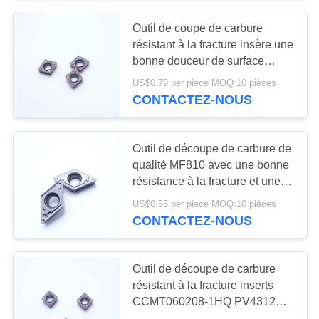
Outil de coupe de carbure
55
résistant à la fracture insère une
Outils de coupe
bonne douceur de surface
CCMT060204-1HQ PV4312
US$0.79 per piece MOQ:10 pièces
solides
CONTACTEZ-NOUS
Outil de découpe de carbure de
qualité MF810 avec une bonne
résistance à la fracture et une
5
surface lisse CCMT11T304-
US$0.55 per piece MOQ:10 pièces
1HQ
CONTACTEZ-NOUS
Meules de diamant
Outil de découpe de carbure
résistant à la fracture inserts
CCMT060208-1HQ PV4312
Bonne douceur de surface pour