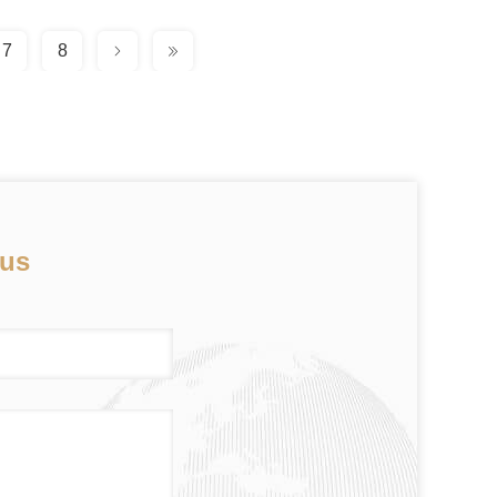
7
8
ous