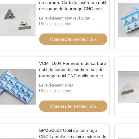
de carbure Carbide insère un outil
de coupe de tournage CNC pour
le fer inoxydable TNMG16
Le revêtement: Non revêtu (un
revêtement PVD est disponible)
Utilisation: Il tourne
Obtenez le meilleur prix
VCMT1604 Fermeture de carbure
outil de coupe d'insertion outil de
tournage outil CNC outils pour le
tournage outil porte-outils
Le revêtement: PVD
Utilisation: Il tourne
Obtenez le meilleur prix
SPMG0602 Outil de tournage
CNC Lamelle circulaire externe de