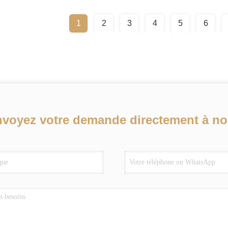
1
2
3
4
5
6
voyez votre demande directement à n