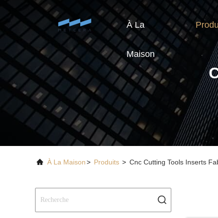
À La
Produ
Maison
C
À La Maison
>
Produits
>
Cnc Cutting Tools Inserts Fa