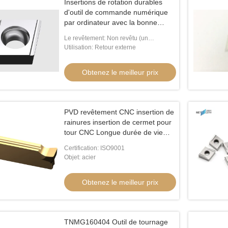
Insertions de rotation durables
d'outil de commande numérique
par ordinateur avec la bonne
aspérité CCGT09T304L-H
Le revêtement: Non revêtu (un
revêtement PVD est disponible)
Utilisation: Retour externe
Obtenez le meilleur prix
PVD revêtement CNC insertion de
rainures insertion de cermet pour
tour CNC Longue durée de vie
MGGN 300
Certification: ISO9001
Objet: acier
Obtenez le meilleur prix
TNMG160404 Outil de tournage