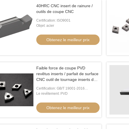
40HRC CNC insert de rainure /
outils de coupe CNC
Certification: ISO9001
Objet: acier
Obtenez le meilleur prix
Faible force de coupe PVD
revêtus inserts / parfait de surface
CNC outil de tournage inserts de
tournage interne insert VBGT
Certification: GB/T 19001-2016
/ISO9001:2015
Le revêtement: PVD
Obtenez le meilleur prix