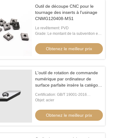
Outil de découpe CNC pour le
tournage des inserts à l'usinage
CNMG120408-MS1
Le revêtement: PVD
Grade: Le montant de la subvention est
calculé en fonction de la valeur de la
subvention.
Obtenez le meilleur prix
L'outil de rotation de commande
numérique par ordinateur de
surface parfaite insère la catégorie
VCGT160404R-P d'OIN de P10
Certification: GB/T 19001-2016
P20
/ISO9001:2015
Objet: acier
Obtenez le meilleur prix