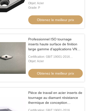
VBMT VBMT11
Objet: Acier
Grade: P
Obtenez le meilleur prix
Professionnel ISO tournage
inserts haute surface de finition
large gamme d'applications VNGG
VNGG1604
Certification: GB/T 19001-2016
/ISO9001:2015
Objet: Acier
Obtenez le meilleur prix
Pièce de travail en acier inserts de
tournage au diamant résistance
thermique de conception
personnalisée VNGG160404
Certification: GB/T 19001-2016