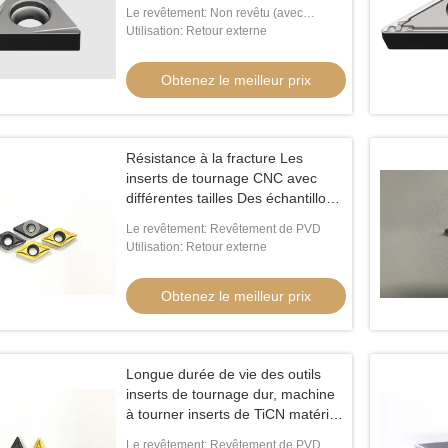
avec la bonne qualité extérieure
Le revêtement: Non revêtu (avec
TBGT060102L-4W
revêtement est disponible)
Utilisation: Retour externe
Obtenez le meilleur prix
Résistance à la fracture Les
inserts de tournage CNC avec
différentes tailles Des échantillons
gratuits DCMT DCMT07
Le revêtement: Revêtement de PVD
Utilisation: Retour externe
Obtenez le meilleur prix
Longue durée de vie des outils
inserts de tournage dur, machine
à tourner inserts de TiCN matériel
de cermet DCMT0702
Le revêtement: Revêtement de PVD