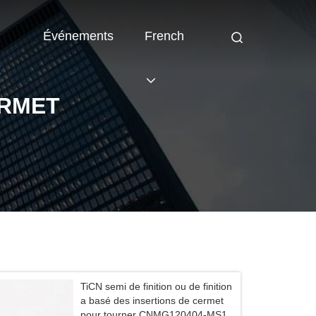
Événements
French
ERMET
TiCN semi de finition ou de finition
a basé des insertions de cermet
pour tourner CNMG120404-MS1