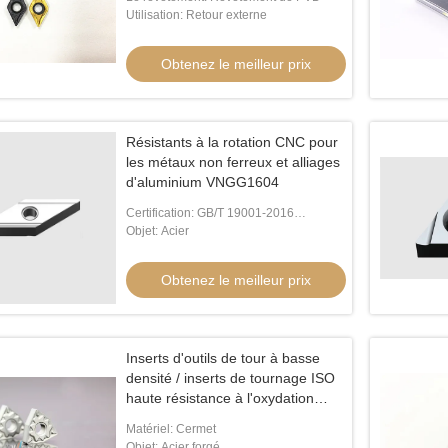
Utilisation: Retour externe
Obtenez le meilleur prix
 à virage, revêtu d'un
Résistants à la rotation CNC pour
le meilleur prix
les métaux non ferreux et alliages
d'aluminium VNGG1604
Certification: GB/T 19001-2016
/ISO9001:2015
Objet: Acier
Obtenez le meilleur prix
Inserts d'outils de tour à basse
densité / inserts de tournage ISO
haute résistance à l'oxydation
WNMG08
Matériel: Cermet
Objet: Acier forgé