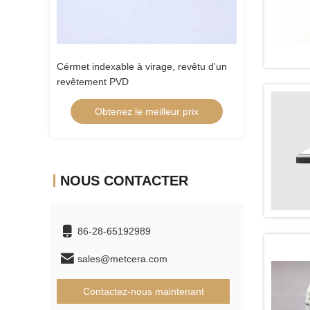
revêtu d'un
Cérmet indexable à virage, revêtu d'un
Cérmet indexable
revêtement PVD
revêtement PVD
 prix
Obtenez le meilleur prix
Obtenez 
NOUS CONTACTER
86-28-65192989
sales@metcera.com
Contactez-nous maintenant