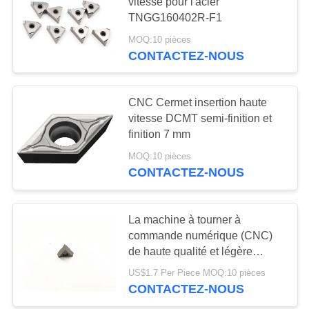
UN DEVIS
vitesse pour l'acier
des insertions
TNGG160402R-F1
MOQ:10 pièces
PLAN
17
CONTACTEZ-NOUS
DU
Insertions
SITE
d'incidence de
CNC Cermet insertion haute
vitesse DCMT semi-finition et
cermet
POLITIQUE
finition 7 mm
DE
MOQ:10 pièces
CONTACTEZ-NOUS
CONFIDENTIALITÉ
9
Insertions de
La machine à tourner à
commande numérique (CNC)
perceuse d'U
de haute qualité et légère
insère une surface super dure
US$1.7 Per Piece MOQ:10 pièces
et lisse
CONTACTEZ-NOUS