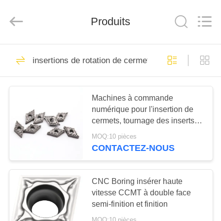
2025
Chengdu
Metcera
Produits
Advanced
Materials
Co.,ltd.
All
Rights
À
272
Reserved.
insertions de rotation de cermet
LA
insertions de
MAISON
rotation de cermet
Machines à commande
numérique pour l'insertion de
PRODUITS
cermets, tournage des inserts,
usinage DNMG150408-FQ
MOQ:10 pièces
VIDÉO
CONTACTEZ-NOUS
166
Insertions de
À
CNC Boring insérer haute
PROPOS
vitesse CCMT à double face
rotation de carbure
semi-finition et finition
DE
MOQ:10 pièces