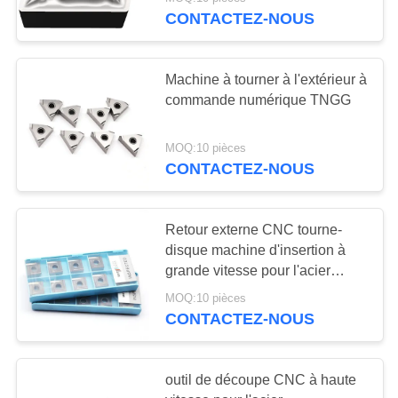
NOUS
CONTACTEZ-NOUS
VISITE
30
Machine à tourner à l'extérieur à
DE
commande numérique TNGG
Insertions de
L'USINE
fraisage de
MOQ:10 pièces
CONTACTEZ-NOUS
CATALOGUE
commande
numérique par
NOUS
Retour externe CNC tourne-
disque machine d'insertion à
ordinateur
CONTACTER
30
grande vitesse pour l'acier
SNGG120404L-C outil de
Commande
MOQ:10 pièces
coupe
NOUVELLES
CONTACTEZ-NOUS
numérique par
ordinateur cannelant
DEMANDEZ
outil de découpe CNC à haute