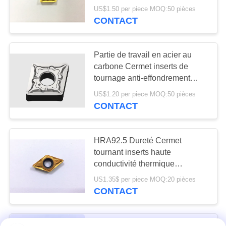
US$1.50 per piece MOQ:50 pièces
CONTACT
Partie de travail en acier au
carbone Cermet inserts de
tournage anti-effondrement
CNMG120404-MS1
US$1.20 per piece MOQ:50 pièces
CONTACT
HRA92.5 Dureté Cermet
tournant inserts haute
conductivité thermique
DCMT11T308-FG revêtement
US1.35$ per piece MOQ:20 pièces
PVD
CONTACT
Couche PVD de couleur dorée