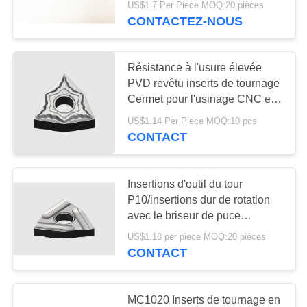
US$1.7 Per Piece MOQ:20 pièces
CONTACTEZ-NOUS
5
Rods et blancs
Résistance à l'usure élevée
PVD revêtu inserts de tournage
Cermet pour l'usinage CNC en
acier HRC40
US$1.14 Per Piece MOQ:10 pcs
CONTACT
7
Insertions d'outil du tour
Commande
P10/insertions dur de rotation
avec le briseur de puce
numérique par
WNMG080404R-MC
US$1.18 per piece MOQ:20 pièces
ordinateur filetant
CONTACT
l'insertion
MC1020 Inserts de tournage en