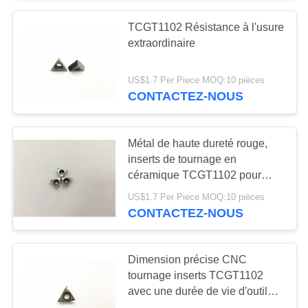
TCGT1102 Résistance à l'usure
55
extraordinaire
Outils de coupe
US$1.7 Per Piece MOQ:10 pièces
solides
CONTACTEZ-NOUS
Métal de haute dureté rouge,
inserts de tournage en
céramique TCGT1102 pour
5
l'usinage de l'acier au carbone
US$1.7 Per Piece MOQ:10 pièces
CONTACTEZ-NOUS
Meules de diamant
Dimension précise CNC
tournage inserts TCGT1102
avec une durée de vie d'outil
super longue et cohérente