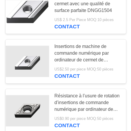
cermet avec une qualité de
surface parfaite DNGG1504
US$ 2.5 Per Piece MOQ:10 pièces
CONTACT
Insertions de machine de
commande numérique par
ordinateur de cermet de
TiCN/insertions de rotation
US$2.50 per piece MOQ:50 pièces
DNGG150404L-H tour gris
CONTACT
Résistance à l'usure de rotation
d'insertions de commande
numérique par ordinateur de
machine de cermet non-enduit
US$0.90 per piece MOQ:50 pièces
de tour DCMT070204-1HQ
CONTACT